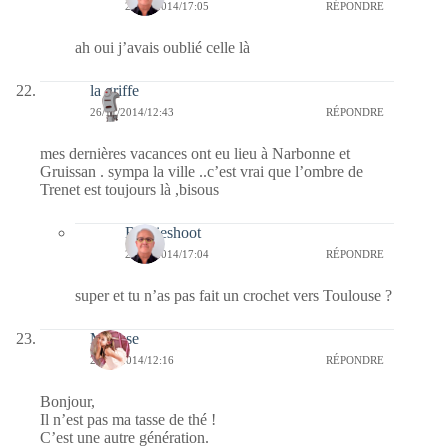
27/11/2014/17:05
RÉPONDRE
ah oui j’avais oublié celle là
la griffe
26/11/2014/12:43
RÉPONDRE
mes dernières vacances ont eu lieu à Narbonne et
Gruissan . sympa la ville ..c’est vrai que l’ombre de
Trenet est toujours là ,bisous
Bernieshoot
27/11/2014/17:04
RÉPONDRE
super et tu n’as pas fait un crochet vers Toulouse ?
Mousse
26/11/2014/12:16
RÉPONDRE
Bonjour,
Il n’est pas ma tasse de thé !
C’est une autre génération.