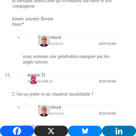
la musique américaine qu’écoutaient ma mère et son
compagnon
bonne journée Bernie
bises*
Bernieshoot
27/11/2014/16:55
RÉPONDRE
nous sommes une génération marquée par les
anglo saxons
marine D
26/11/2014/08:22
RÉPONDRE
C’est un poète et un chanteur inoubliable !
Bernieshoot
27/11/2014/16:54
RÉPONDRE
absolument.