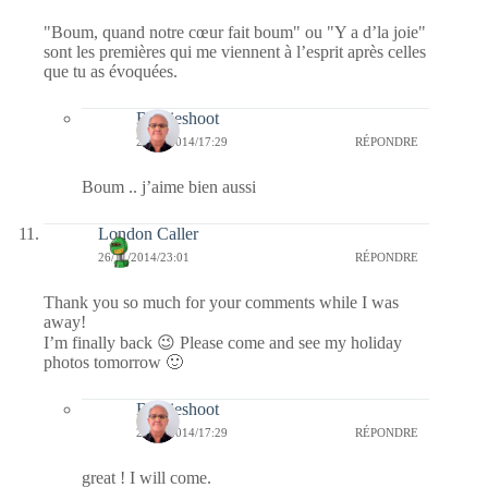
"Boum, quand notre cœur fait boum" ou "Y a d’la joie"
sont les premières qui me viennent à l’esprit après celles
que tu as évoquées.
Bernieshoot
27/11/2014/17:29
RÉPONDRE
Boum .. j’aime bien aussi
London Caller
26/11/2014/23:01
RÉPONDRE
Thank you so much for your comments while I was
away!
I’m finally back 😉 Please come and see my holiday
photos tomorrow 🙂
Bernieshoot
27/11/2014/17:29
RÉPONDRE
great ! I will come.