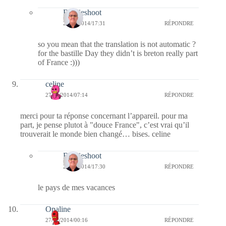
Bernieshoot
27/11/2014/17:31
RÉPONDRE
so you mean that the translation is not automatic ?
for the bastille Day they didn’t is breton really part
of France :)))
celine
27/11/2014/07:14
RÉPONDRE
merci pour ta réponse concernant l’appareil. pour ma
part, je pense plutot à "douce France", c’est vrai qu’il
trouverait le monde bien changé… bises. celine
Bernieshoot
27/11/2014/17:30
RÉPONDRE
le pays de mes vacances
Opaline
27/11/2014/00:16
RÉPONDRE