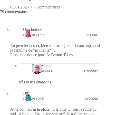
05/01/2026
6 commentaires
79 commentaires
Quichottine
01/12/2014/12:29
RÉPONDRE
En premier la mer, bien sûr, mais j’aime beaucoup aussi
le fantôme de "je chante"…
Passe une douce journée Bernie. Bises.
Bernieshoot
01/12/2014/16:24
RÉPONDRE
très belles chansons
Isa
01/12/2014/06:57
RÉPONDRE
Je ne connais ni la plage, ni la ville … Sur la route du
sud , à chaque fois, je me suis arrêtée à Carcassonne