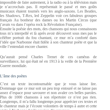
impossible de faire autrement, à la radio ou à la télévision mais
je n’accrochais pas. Il représentait le passé et mes goûts
musicaux étaient tournés vers les anglo-saxons. Les Beatles,
les Shadows, T-Rex, led Zeppelin voir ces fabuleux groupes
français Au bonheur des dames ou les Martin Circus (que
j’avais vu dans l’opéra rock la Révolution Française).
Ensuite la poésie des mots, des chansons qui nous connaissons
tous m’a interpellé et là après avoir découvert sous mes pas le
célèbre portrait du fou chantant, ce mur m’a conforté dans
l’idée que Narbonne était fidèle à son chanteur poète et que la
ville l’entendait encore chanter.
Qu’aurait pensé Charles Trenet de ces caméras de
surveillance, lui qui était né en 1913 à la veille de la Première
Guerre mondiale.
L’âme des poètes
C’est un texte incontournable que je vous laisse lire.
Dommage que ce mur soit un peu trop entouré et ne laisse pas
assez d’espace pour savourer et non avaler ces belles paroles.
Plus de 1000 chansons à son répertoire ce n’est pas rien.
Longtemps, il m’a fallu longtemps pour apprécier ces textes et
le chanteur mais je l’écoute volontiers de temps à autre et cette