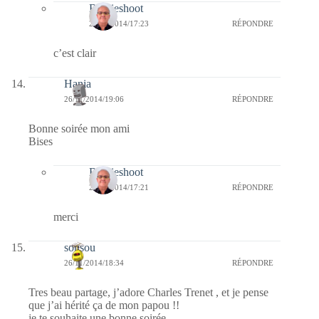
Bernieshoot
27/11/2014/17:23
RÉPONDRE
c’est clair
Hania
26/11/2014/19:06
RÉPONDRE
Bonne soirée mon ami
Bises
Bernieshoot
27/11/2014/17:21
RÉPONDRE
merci
sousou
26/11/2014/18:34
RÉPONDRE
Tres beau partage, j’adore Charles Trenet , et je pense
que j’ai hérité ça de mon papou !!
je te souhaite une bonne soirée