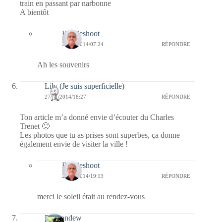
train en passant par narbonne
A bientôt
Bernieshoot
29/11/2014/07:24
RÉPONDRE
Ah les souvenirs
Lily (Je suis superficielle)
27/11/2014/18:27
RÉPONDRE
Ton article m’a donné envie d’écouter du Charles
Trenet 🙂
Les photos que tu as prises sont superbes, ça donne
également envie de visiter la ville !
Bernieshoot
27/11/2014/19:13
RÉPONDRE
merci le soleil était au rendez-vous
Passiondew