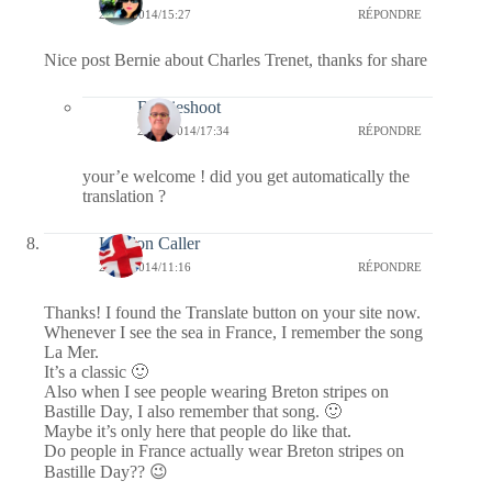
27/11/2014/15:27
RÉPONDRE
Nice post Bernie about Charles Trenet, thanks for share
Bernieshoot
27/11/2014/17:34
RÉPONDRE
your’e welcome ! did you get automatically the
translation ?
London Caller
27/11/2014/11:16
RÉPONDRE
Thanks! I found the Translate button on your site now.
Whenever I see the sea in France, I remember the song
La Mer.
It’s a classic 🙂
Also when I see people wearing Breton stripes on
Bastille Day, I also remember that song. 🙂
Maybe it’s only here that people do like that.
Do people in France actually wear Breton stripes on
Bastille Day?? 😉