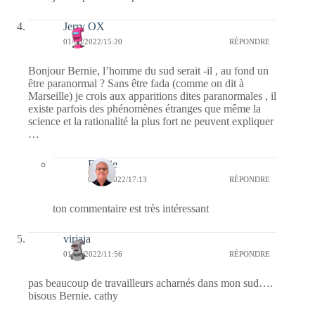
Jerry OX
01/08/2022/15:20
RÉPONDRE
Bonjour Bernie, l’homme du sud serait -il , au fond un
être paranormal ? Sans être fada (comme on dit à
Marseille) je crois aux apparitions dites paranormales , il
existe parfois des phénomènes étranges que même la
science et la rationalité la plus fort ne peuvent expliquer
…
Bernie
01/08/2022/17:13
RÉPONDRE
ton commentaire est très intéressant
virjaja
01/08/2022/11:56
RÉPONDRE
pas beaucoup de travailleurs acharnés dans mon sud….
bisous Bernie. cathy