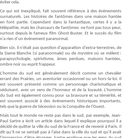
éviter cela.
Ce qui est inexpliqué, fait souvent référence à des événements
surnaturels. Les histoires de fantômes dans une maison hantée
en font partie. Cependant dans la fantastique, certes il y a la
télépathie, mais les chassaurs de fantômes ne font pas tous peur,
surtout depuis le fameux film Ghost Buster. Et le succès du film
n’a rien d’un événement paranormal.
Bien sûr, il n’était pas question d’apparation d’extra-terrestres, de
la Dame Blanche (si paranormale) ou de mystère où se mèlent :
parapsychologie, spiristisme, âmes perdues, maisons hantées,
ombre noir ou esprit frappeur.
L’homme du sud est généralement décrit comme un chevalier
errant des Prairies, un aventurier occasionnel ou un hors-la-loi. Il
est souvent présenté comme un personnage charismatique et
séduisant, avec un sens de l’honneur et de la loyauté. L’homme
du Sud est également connu pour sa bravoure et sa témérité, et
est souvent associé à des événements historiques importants,
tels que la guerre de Sécession ou la Conquête de l’Ouest.
Mais tout le monde ne reste pas dans le sud, par exemple, Jean-
Paul Sartre a écrit un article dans lequel il explique pourquoi il a
décidé de quitter la ville du sud de la France et de revenir à Paris. Il
dit qu’il ne se sentait pas à l’aise dans la ville du sud et qu’il avait
l’impression d’être étranger. Sartre explique que les gens du sud