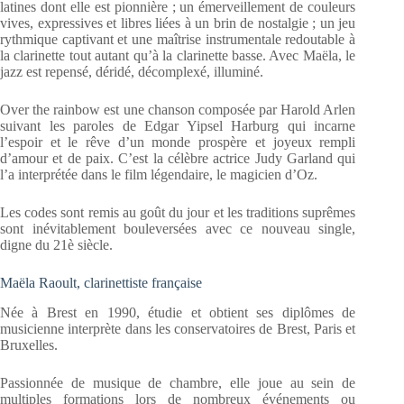
latines dont elle est pionnière ; un émerveillement de couleurs
vives, expressives et libres liées à un brin de nostalgie ; un jeu
rythmique captivant et une maîtrise instrumentale redoutable à
la clarinette tout autant qu’à la clarinette basse. Avec Maëla, le
jazz est repensé, déridé, décomplexé, illuminé.
Over the rainbow est une chanson composée par Harold Arlen
suivant les paroles de Edgar Yipsel Harburg qui incarne
l’espoir et le rêve d’un monde prospère et joyeux rempli
d’amour et de paix. C’est la célèbre actrice Judy Garland qui
l’a interprétée dans le film légendaire, le magicien d’Oz.
Les codes sont remis au goût du jour et les traditions suprêmes
sont inévitablement bouleversées avec ce nouveau single,
digne du 21è siècle.
Maëla Raoult, clarinettiste française
Née à Brest en 1990, étudie et obtient ses diplômes de
musicienne interprète dans les conservatoires de Brest, Paris et
Bruxelles.
Passionnée de musique de chambre, elle joue au sein de
multiples formations lors de nombreux événements ou