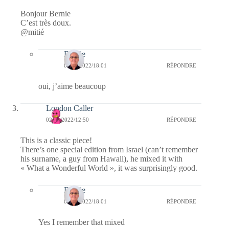
Bonjour Bernie
C’est très doux.
@mitié
Bernie
02/08/2022/18:01
RÉPONDRE
oui, j’aime beaucoup
London Caller
02/08/2022/12:50
RÉPONDRE
This is a classic piece!
There’s one special edition from Israel (can’t remember
his surname, a guy from Hawaii), he mixed it with
« What a Wonderful World », it was surprisingly good.
Bernie
02/08/2022/18:01
RÉPONDRE
Yes I remember that mixed