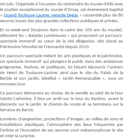
mi-juin. Organisée à l’occasion du centenaire du musée d’Albi avec
le soutien exceptionnel du musée d’Orsay, cet événement baptisé
«
Quand Toulouse-Lautrec regarde Degas
» rassemble plus de 80
œuvres issues des plus grandes collections publiques et privées.
Et ce week-end (toujours dans le cadre des 100 ans du musée),
débutent les « Balades Lumineuses » qui proposent un parcours-
spectacle immersif au cœur de la cité albigeoise, site classé au
Patrimoine Mondial de l’Humanité depuis 2010.
Un parcours-spectacle mêlant les arts plastiques et le patrimoine,
un spectacle immersif qui plongera le public dans des ambiances
prégnantes, festives, et poétiques, lui faisant découvrir l’univers
de Henri de Toulouse-Lautrec ainsi que le site du Palais de la
Berbie et son jardin, labellisé « Jardin Remarquable », sous un
nouveau jour.
Ce parcours démarrera au niveau de la venelle au pied de la tour
Sainte-Catherine, il fera un arrêt sur la tour du Bastion, avant la
descente sur le jardin, le chemin de ronde et se terminera sur la
terrasse de Bernis.
Lumières changeantes, projections d’images, au milieu de sons et
installations plastiques, l’atmosphère des lieux fréquentés par
l’artiste et l’évocation de ses œuvres vont métamorphoser le site
et créer la surprise.