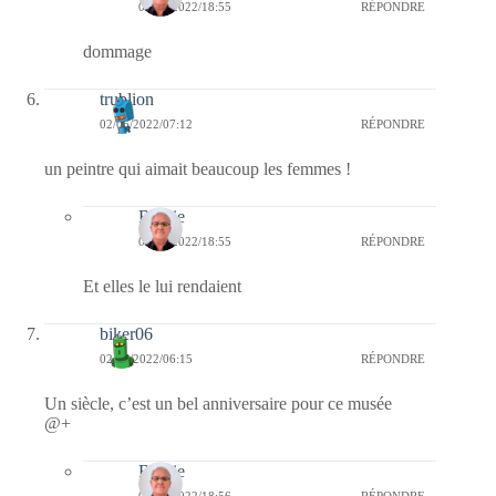
02/06/2022/18:55
RÉPONDRE
dommage
trublion
02/06/2022/07:12
RÉPONDRE
un peintre qui aimait beaucoup les femmes !
Bernie
02/06/2022/18:55
RÉPONDRE
Et elles le lui rendaient
biker06
02/06/2022/06:15
RÉPONDRE
Un siècle, c’est un bel anniversaire pour ce musée
@+
Bernie
02/06/2022/18:56
RÉPONDRE