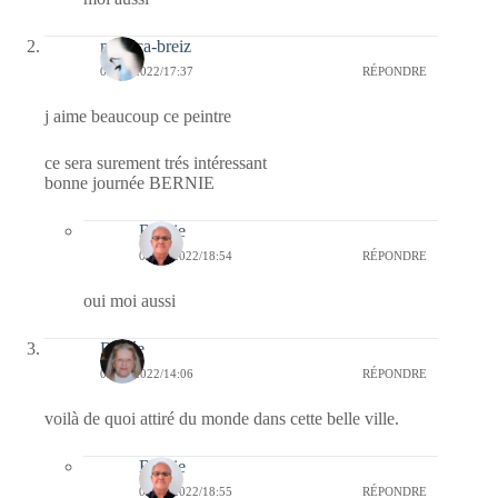
monica-breiz
02/06/2022/17:37
RÉPONDRE
j aime beaucoup ce peintre
ce sera surement trés intéressant
bonne journée BERNIE
Bernie
02/06/2022/18:54
RÉPONDRE
oui moi aussi
Renée
02/06/2022/14:06
RÉPONDRE
voilà de quoi attiré du monde dans cette belle ville.
Bernie
02/06/2022/18:55
RÉPONDRE