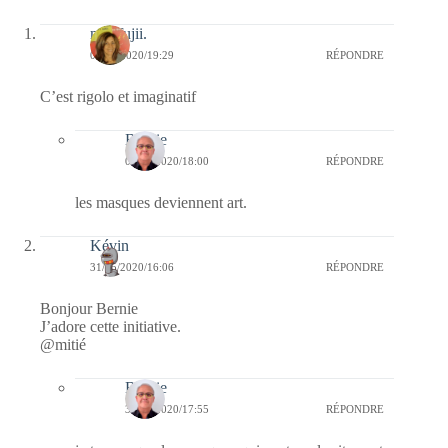
missfujii.
02/06/2020/19:29
RÉPONDRE
C’est rigolo et imaginatif
Bernie
03/06/2020/18:00
RÉPONDRE
les masques deviennent art.
Kévin
31/05/2020/16:06
RÉPONDRE
Bonjour Bernie
J’adore cette initiative.
@mitié
Bernie
31/05/2020/17:55
RÉPONDRE