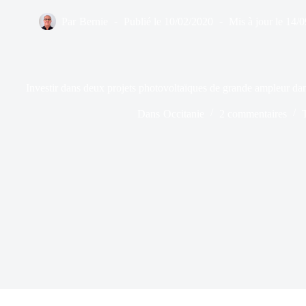
Par
Bernie
Publié le
10/02/2020
Mis à jour le
14/0
Investir dans deux projets photovoltaïques de grande ampleur da
Dans
Occitanie
2 commentaires