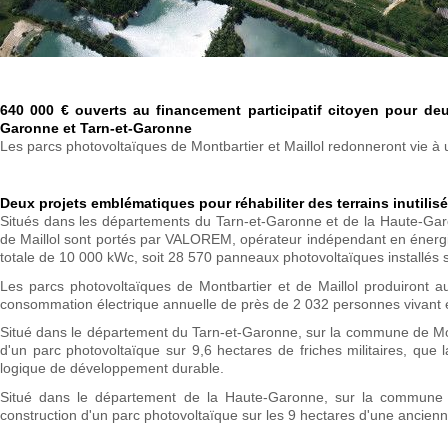
640 000 € ouverts au financement participatif citoyen pour d
Garonne et Tarn-et-Garonne
Les parcs photovoltaïques de Montbartier et Maillol redonneront vie à u
Deux projets emblématiques pour réhabiliter des terrains inutilis
Situés dans les départements du Tarn-et-Garonne et de la Haute-Garo
de Maillol sont portés par VALOREM, opérateur indépendant en énergie
totale de 10 000 kWc, soit 28 570 panneaux photovoltaïques installés 
Les parcs photovoltaïques de Montbartier et de Maillol produiront a
consommation électrique annuelle de près de 2 032 personnes vivant 
Situé dans le département du Tarn-et-Garonne, sur la commune de Montb
d'un parc photovoltaïque sur 9,6 hectares de friches militaires, qu
logique de développement durable.
Situé dans le département de la Haute-Garonne, sur la commune d
construction d'un parc photovoltaïque sur les 9 hectares d'une ancienn