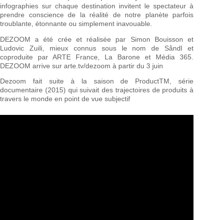
infographies sur chaque destination invitent le spectateur à
prendre conscience de la réalité de notre planète parfois
troublante, étonnante ou simplement inavouable.
DEZOOM a été crée et réalisée par Simon Bouisson et
Ludovic Zuili, mieux connus sous le nom de Såndl et
coproduite par ARTE France, La Barone et Média 365.
DEZOOM arrive sur arte.tv/dezoom à partir du 3 juin
Dezoom fait suite à la saison de ProductTM, série
documentaire (2015) qui suivait des trajectoires de produits à
travers le monde en point de vue subjectif