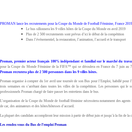
PROMAN lance les recrutements pour la Coupe du Monde de Football Féminine, France 201
Le bus sillonnera les 9 villes hôtes de la Coupe du Monde en avril 2019
Plus de 2 500 recrutements sont prévus d’ici le début de la compétition
Dans l’événementiel, la restauration, l’animation, l’accueil et le transport
Proman, premier acteur français 100% indépendant et familial sur le marché du trava
pour la Coupe du Monde Féminine de la FIFA™ qui se déroulera en France du 7 juin au 7 j
Proman recrutera plus de 2 500 personnes dans les 9 villes hôtes.
Proman organise à compter du 1er avril une tournée de son Bus pour l’Emploi, habillé pour l’
trois semaines en s’arrêtant dans toutes les villes de la compétition. Les personnes qui le 
professionnels Proman chargé de faire passer les entretiens dans le bus.
L’organisation de la Coupe du Monde de football féminine nécessitera notamment des agents lo
de car, des animateurs et des hôtes/hôtesses d’accueil.
La plupart des candidats accompliront leur mission à partir de début juin et jusqu’à la fin de la 
Les rendez-vous du Bus de l’emploi Proman