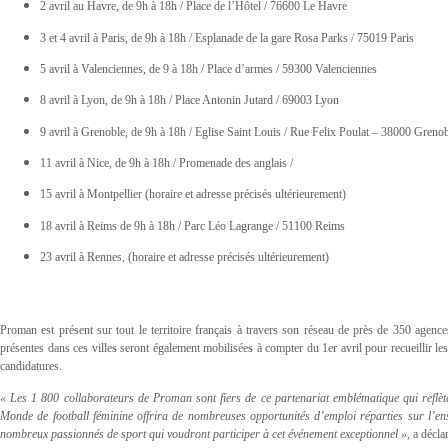
2 avril au Havre, de 9h à 18h / Place de l’Hôtel / 76600 Le Havre
3 et 4 avril à Paris, de 9h à 18h / Esplanade de la gare Rosa Parks / 75019 Paris
5 avril à Valenciennes, de 9 à 18h / Place d’armes / 59300 Valenciennes
8 avril à Lyon, de 9h à 18h / Place Antonin Jutard / 69003 Lyon
9 avril à Grenoble, de 9h à 18h / Eglise Saint Louis / Rue Felix Poulat – 38000 Greno
11 avril à Nice, de 9h à 18h / Promenade des anglais /
15 avril à Montpellier (horaire et adresse précisés ultérieurement)
18 avril à Reims de 9h à 18h / Parc Léo Lagrange / 51100 Reims
23 avril à Rennes, (horaire et adresse précisés ultérieurement)
Proman est présent sur tout le territoire français à travers son réseau de près de 350 age
présentes dans ces villes seront également mobilisées à compter du 1er avril pour recueillir les
candidatures.
« Les 1 800 collaborateurs de Proman sont fiers de ce partenariat emblématique qui reflète
Monde de football féminine offrira de nombreuses opportunités d’emploi réparties sur l’en
nombreux passionnés de sport qui voudront participer à cet événement exceptionnel »,
a décla