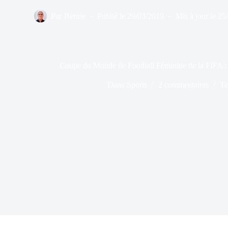
Par
Bernie
Publié le
29/03/2019
Mis à jour le
25
Coupe du Monde de Football Féminine de la FIFA : 
Dans
Sports
2 commentaires
Te