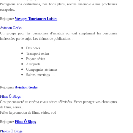
Partageons nos destinations, nos bons plans, rêvons ensemble à nos prochaines
escapades.
Rejoignez
Voyages Tourisme et Loisirs
Aviation Geeks
Un groupe pour les passionnés d’aviation ou tout simplement les personnes
intéressées par le sujet. Les thèmes de publications :
Des news
Transport aérien
Espace aérien
Aéroports
Compagnies aériennes
Salons, meetings…
Rejoignez
Aviation Geeks
Films Ô Blogs
Groupe consacré au cinéma et aux séries télévisées. Venez partager vos chroniques
de films, séries.
Faîtes la promotion de films, séries, vod
Rejoignez
Films Ô Blogs
Photos Ô Blogs