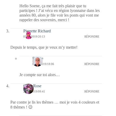
Hello Soene, ça me fait très plaisir que tu
participes ! J’ai vécu en région lyonnaise dans les
années 80, alors je file voir les ponts qui vont me
rappeler des souvenirs, merci !
Pierrette Richard
05/05/2019/20:13
RÉPONDRE
Depuis le temps, que je veux m’y mettre!
Bernie
06/05/2019/18:06
RÉPONDRE
Je compte sur toi alors…
CathyRose
21/01/2019/09:41
RÉPONDRE
Par contre je lis les thèmes … moi je vois 4 couleurs et
8 thèmes ! 😉