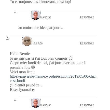
Tu es toujours aussi innovant, c’est top!
Bernie
01/09/2019/17:33
RÉPONDRE
au moins une idée par jour…
Soene
06/05/2019/07:08
RÉPONDRE
Hello Bernie
Je ne sais pas si j’ai tout bien compris 😉
Ce premier lundi de mai, j’ai joué avec toi pour la
première fois 😆
Voici mon lien :
https://maviesoenienne.wordpress.com/2019/05/06/chic-
cest-lundi
@ bientôt peut-être…
Bises lyonnaises
Bernie
06/05/2019/17:56
RÉPONDRE