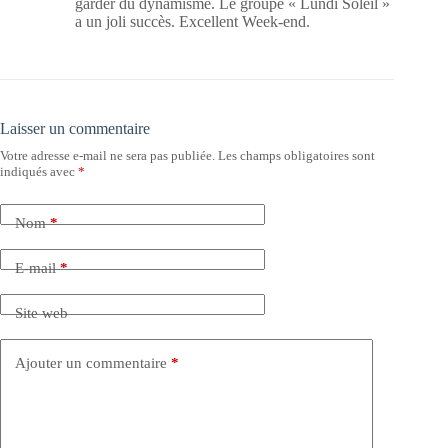
garder du dynamisme. Le groupe « Lundi Soleil »
a un joli succès. Excellent Week-end.
Laisser un commentaire
Votre adresse e-mail ne sera pas publiée.
Les champs obligatoires sont
indiqués avec
*
Nom
*
E-mail
*
Site web
Ajouter un commentaire
*