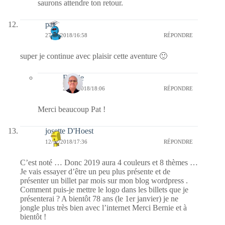
saurons attendre ton retour.
pat
27/12/2018/16:58
RÉPONDRE
super je continue avec plaisir cette aventure 🙂
Bernie
27/12/2018/18:06
RÉPONDRE
Merci beaucoup Pat !
josette D'Hoest
12/12/2018/17:36
RÉPONDRE
C’est noté … Donc 2019 aura 4 couleurs et 8 thèmes …
Je vais essayer d’être un peu plus présente et de
présenter un billet par mois sur mon blog wordpress .
Comment puis-je mettre le logo dans les billets que je
présenterai ? A bientôt 78 ans (le 1er janvier) je ne
jongle plus très bien avec l’internet Merci Bernie et à
bientôt !