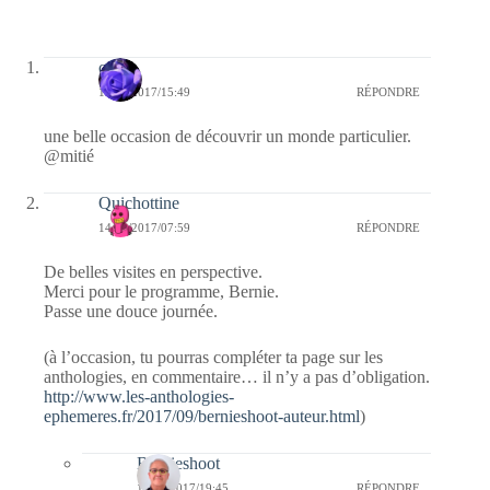
covix
14/09/2017/15:49
RÉPONDRE
une belle occasion de découvrir un monde particulier.
@mitié
Quichottine
14/09/2017/07:59
RÉPONDRE
De belles visites en perspective.
Merci pour le programme, Bernie.
Passe une douce journée.
(à l’occasion, tu pourras compléter ta page sur les
anthologies, en commentaire… il n’y a pas d’obligation.
http://www.les-anthologies-
ephemeres.fr/2017/09/bernieshoot-auteur.html
)
Bernieshoot
15/09/2017/19:45
RÉPONDRE