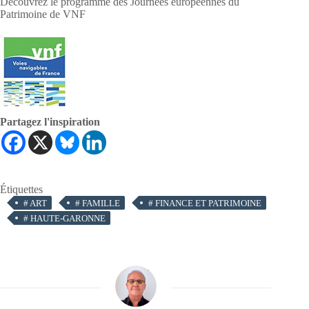
Découvrez le programme des Journées européennes du
Patrimoine de VNF
Partagez l'inspiration
Étiquettes
#
ART
#
FAMILLE
#
FINANCE ET PATRIMOINE
#
HAUTE-GARONNE