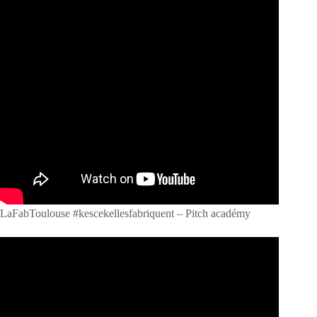
LaFabToulouse #kescekellesfabriquent – Pitch académy