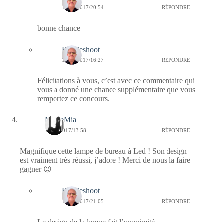
17/05/2017/20:54
RÉPONDRE
bonne chance
Bernieshoot
19/05/2017/16:27
RÉPONDRE
Félicitations à vous, c’est avec ce commentaire qui
vous a donné une chance supplémentaire que vous
remportez ce concours.
MazieMia
17/05/2017/13:58
RÉPONDRE
Magnifique cette lampe de bureau à Led ! Son design
est vraiment très réussi, j’adore ! Merci de nous la faire
gagner 😉
Bernieshoot
17/05/2017/21:05
RÉPONDRE
Le design de la lampe fait l’unanimité