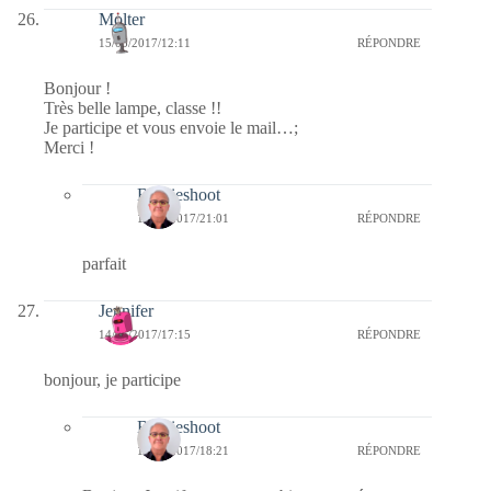
Molter
15/05/2017/12:11
RÉPONDRE
Bonjour !
Très belle lampe, classe !!
Je participe et vous envoie le mail…;
Merci !
Bernieshoot
17/05/2017/21:01
RÉPONDRE
parfait
Jennifer
14/05/2017/17:15
RÉPONDRE
bonjour, je participe
Bernieshoot
14/05/2017/18:21
RÉPONDRE