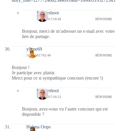
story_fbid=1277724062344091&id=100003195272345
Bernieshoot
14/05/2017/18:40
RÉPONDRE
Bonjour, merci de m’adresser un e-mail avec votre
lien de partage.
yllene69
14/05/2017/02:40
RÉPONDRE
Bonjour !
Je participe avec plaisir.
Merci pour ce si sympathique concours (encore !)
Bernieshoot
14/05/2017/18:22
RÉPONDRE
Bonjour, avez-vous vu l’autre concours qui est
disponible ?
Helena Oops