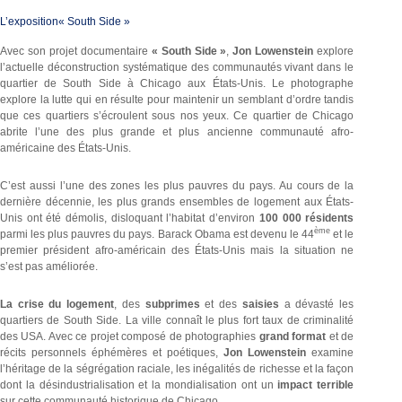
L’exposition« South Side »
Avec son projet documentaire
« South Side »
,
Jon Lowenstein
explore
l’actuelle déconstruction systématique des communautés vivant dans le
quartier de South Side à Chicago aux États-Unis. Le photographe
explore la lutte qui en résulte pour maintenir un semblant d’ordre tandis
que ces quartiers s’écroulent sous nos yeux. Ce quartier de Chicago
abrite l’une des plus grande et plus ancienne communauté afro-
américaine des États-Unis.
C’est aussi l’une des zones les plus pauvres du pays. Au cours de la
dernière décennie, les plus grands ensembles de logement aux États-
Unis ont été démolis, disloquant l’habitat d’environ
100 000 résidents
ème
parmi les plus pauvres du pays. Barack Obama est devenu le 44
et le
premier président afro-américain des États-Unis mais la situation ne
s’est pas améliorée.
La crise du logement
, des
subprimes
et des
saisies
a dévasté les
quartiers de South Side. La ville connaît le plus fort taux de criminalité
des USA. Avec ce projet composé de photographies
grand format
et de
récits personnels éphémères et poétiques,
Jon Lowenstein
examine
l’héritage de la ségrégation raciale, les inégalités de richesse et la façon
dont la désindustrialisation et la mondialisation ont un
impact terrible
sur cette communauté historique de Chicago.