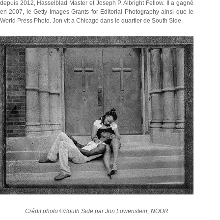
depuis 2012, Hasselblad Master et Joseph P. Albright Fellow. Il a gagné
en 2007, le Getty Images Grants for Editorial Photography ainsi que le
World Press Photo. Jon vit a Chicago dans le quartier de South Side.
Crédit photo ©South Side par Jon Lowenstein_NOOR