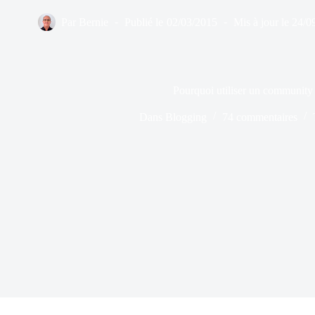
Par
Bernie
Publié le
02/03/2015
Mis à jour le
24/0
Pourquoi utiliser un communit
Dans
Blogging
74 commentaires