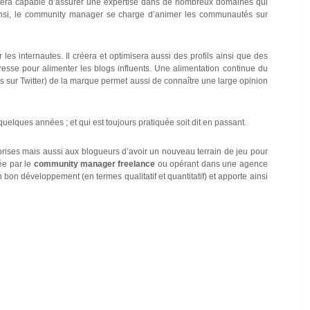
l sera capable d’assurer une expertise dans de nombreux domaines qui
 Ainsi, le community manager se charge d’animer les communautés sur
s internautes. Il créera et optimisera aussi des profils ainsi que des
esse pour alimenter les blogs influents. Une alimentation continue du
es sur Twitter) de la marque permet aussi de connaître une large opinion
quelques années ; et qui est toujours pratiquée soit dit en passant.
eprises mais aussi aux blogueurs d’avoir un nouveau terrain de jeu pour
rée par le
community manager freelance
ou opérant dans une agence
n bon développement (en termes qualitatif et quantitatif) et apporte ainsi