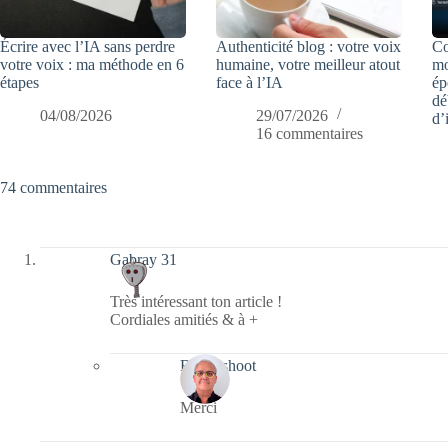
Écrire avec l’IA sans perdre
Authenticité blog : votre voix
Co
votre voix : ma méthode en 6
humaine, votre meilleur atout
mo
étapes
face à l’IA
ép
dé
04/08/2026
29/07/2026
d’
16 commentaires
74 commentaires
Gabray 31
Très intéressant ton article !
Cordiales amitiés & à +
Bernieshoot
Merci