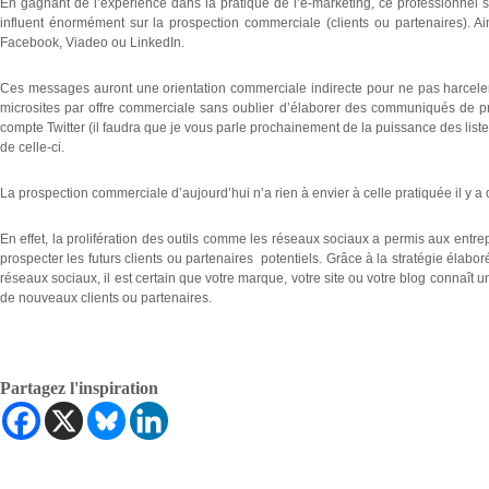
En gagnant de l’expérience dans la pratique de l’e-marketing, ce professionne
influent énormément sur la prospection commerciale (clients ou partenaires).
Facebook, Viadeo ou LinkedIn.
Ces messages auront une orientation commerciale indirecte pour ne pas harceler le
microsites par offre commerciale sans oublier d’élaborer des communiqués de pr
compte Twitter (il faudra que je vous parle prochainement de la puissance des list
de celle-ci.
La prospection commerciale d’aujourd’hui n’a rien à envier à celle pratiquée il y a 
En effet, la prolifération des outils comme les réseaux sociaux a permis aux entr
prospecter les futurs clients ou partenaires potentiels. Grâce à la stratégie élabo
réseaux sociaux, il est certain que votre marque, votre site ou votre blog connaît u
de nouveaux clients ou partenaires.
Partagez l'inspiration