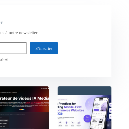
er
us à notre newsletter
S’inscrire
alité