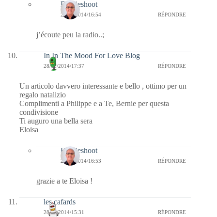
Bernieshoot
29/10/2014/16:54
RÉPONDRE
j’écoute peu la radio..;
In In The Mood For Love Blog
28/10/2014/17:37
RÉPONDRE
Un articolo davvero interessante e bello , ottimo per un
regalo natalizio
Complimenti a Philippe e a Te, Bernie per questa
condivisione
Ti auguro una bella sera
Eloisa
Bernieshoot
29/10/2014/16:53
RÉPONDRE
grazie a te Eloisa !
les cafards
28/10/2014/15:31
RÉPONDRE