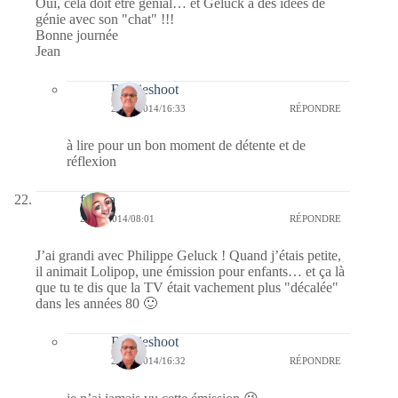
Oui, cela doit être génial… et Geluck a des idées de
génie avec son "chat" !!!
Bonne journée
Jean
Bernieshoot
29/10/2014/16:33
RÉPONDRE
à lire pour un bon moment de détente et de
réflexion
fedora
28/10/2014/08:01
RÉPONDRE
J’ai grandi avec Philippe Geluck ! Quand j’étais petite,
il animait Lolipop, une émission pour enfants… et ça là
que tu te dis que la TV était vachement plus "décalée"
dans les années 80 🙂
Bernieshoot
29/10/2014/16:32
RÉPONDRE