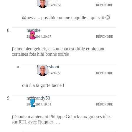
29/10/2014/16:56
RÉPONDRE
@nessa .. possible ou une coquille .. qui sait 😉
marithe
28/10/2014/20:07
RÉPONDRE
j’aime bien geluck, et son chat est drôle et piquant
certaines fois hihi bonne soirée
Bernieshoot
29/10/2014/16:55
RÉPONDRE
oui il a la griffe facile !
normandy50
28/10/2014/19:34
RÉPONDRE
j’écoute maintenant Philippe Geluck aux grosses têtes
sur RTL avec Ruquier ….