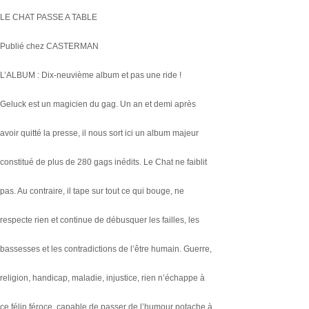
LE CHAT PASSE A TABLE
Publié chez CASTERMAN
L’ALBUM : Dix-neuvième album et pas une ride !
Geluck est un magicien du gag. Un an et demi après
avoir quitté la presse, il nous sort ici un album majeur
constitué de plus de 280 gags inédits. Le Chat ne faiblit
pas. Au contraire, il tape sur tout ce qui bouge, ne
respecte rien et continue de débusquer les failles, les
bassesses et les contradictions de l’être humain. Guerre,
religion, handicap, maladie, injustice, rien n’échappe à
ce félin féroce, capable de passer de l’humour potache à