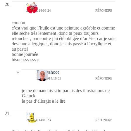
cerise
28/10/2014/09:24
RÉPONDRE
coucou
c’est vrai que l’huile est une peinture agréable et comme
elle sèche très lentement ,donc tu peux toujours
retoucher , par contre j’ai été obligée d’arr^ter car je suis
devenue allergique , donc je suis passé à l’acrylique et
au pastel
bonne journée
bisoussssssssss
Bernieshoot
29/10/2014/16:35
RÉPONDRE
je me demandais si tu parlais des illustrations de
Geluck,
là pas d’allergie à le lire
jean
28/10/2014/09:23
RÉPONDRE