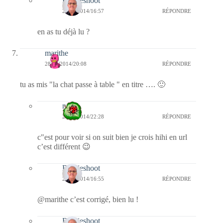
Bernieshoot
29/10/2014/16:57
RÉPONDRE
en as tu déjà lu ?
marithe
28/10/2014/20:08
RÉPONDRE
tu as mis "la chat passe à table " en titre …. 🙂
nessa
28/10/2014/22:28
RÉPONDRE
c"est pour voir si on suit bien je crois hihi en url
c’est différent 😉
Bernieshoot
29/10/2014/16:55
RÉPONDRE
@marithe c’est corrigé, bien lu !
Bernieshoot