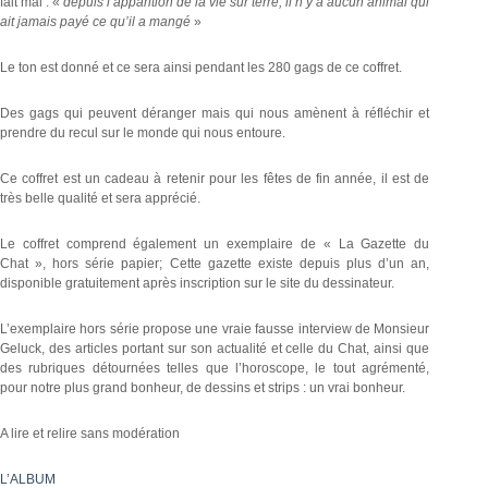
fait mal : «
depuis l’apparition de la vie sur terre, il n’y a aucun animal qui
ait jamais payé ce qu’il a mangé
»
Le ton est donné et ce sera ainsi pendant les 280 gags de ce coffret.
Des gags qui peuvent déranger mais qui nous amènent à réfléchir et
prendre du recul sur le monde qui nous entoure.
Ce coffret est un cadeau à retenir pour les fêtes de fin année, il est de
très belle qualité et sera apprécié.
Le coffret comprend également un exemplaire de « La Gazette du
Chat », hors série papier; Cette gazette existe depuis plus d’un an,
disponible gratuitement après inscription sur le site du dessinateur.
L’exemplaire hors série propose une vraie fausse interview de Monsieur
Geluck, des articles portant sur son actualité et celle du Chat, ainsi que
des rubriques détournées telles que l’horoscope, le tout agrémenté,
pour notre plus grand bonheur, de dessins et strips : un vrai bonheur.
A lire et relire sans modération
L’ALBUM