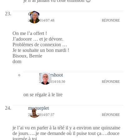
je n’ai jamais vu cette émission 😉
dom
28/10/2014/07:48
RÉPONDRE
On me l’a offert !
J’adooore … et je dévore.
Problèmes de connexion …
Je te souhaite un bon mardi !
Bisoux, Bernie
dom
Bernieshoot
29/10/2014/16:30
RÉPONDRE
on se régale à le lire
moqueplet
28/10/2014/07:37
RÉPONDRE
je l’ai vu en parler à la télé il y a environ une quinzaine
de jours…..je me demande où il puise tout ça….douce
journée à toi