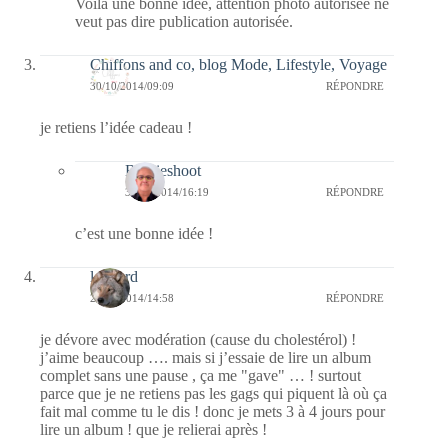
Voilà une bonne idée, attention photo autorisée ne
veut pas dire publication autorisée.
Chiffons and co, blog Mode, Lifestyle, Voyage
30/10/2014/09:09
RÉPONDRE
je retiens l’idée cadeau !
Bernieshoot
30/10/2014/16:19
RÉPONDRE
c’est une bonne idée !
louvard
29/10/2014/14:58
RÉPONDRE
je dévore avec modération (cause du cholestérol) !
j’aime beaucoup …. mais si j’essaie de lire un album
complet sans une pause , ça me "gave" … ! surtout
parce que je ne retiens pas les gags qui piquent là où ça
fait mal comme tu le dis ! donc je mets 3 à 4 jours pour
lire un album ! que je relierai après !