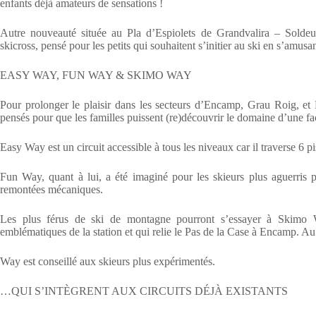
enfants déjà amateurs de sensations !
Autre nouveauté située au Pla d’Espiolets de Grandvalira – Solde
skicross, pensé pour les petits qui souhaitent s’initier au ski en s’amusan
EASY WAY, FUN WAY & SKIMO WAY
Pour prolonger le plaisir dans les secteurs d’Encamp, Grau Roig, et 
pensés pour que les familles puissent (re)découvrir le domaine d’une fa
Easy Way est un circuit accessible à tous les niveaux car il traverse 6 p
Fun Way, quant à lui, a été imaginé pour les skieurs plus aguerris p
remontées mécaniques.
Les plus férus de ski de montagne pourront s’essayer à Skimo Wa
emblématiques de la station et qui relie le Pas de la Case à Encamp. 
Way est conseillé aux skieurs plus expérimentés.
…QUI S’INTÈGRENT AUX CIRCUITS DÉJÀ EXISTANTS