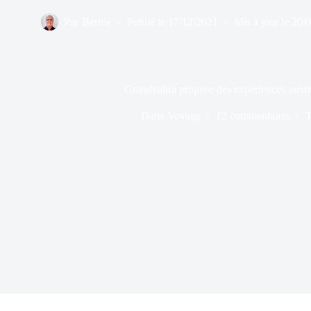
Par
Bernie
Publié le
17/12/2021
Mis à jour le
20/
Grandvalira propose des expériences inédite
Dans
Voyage
12 commentaires
T