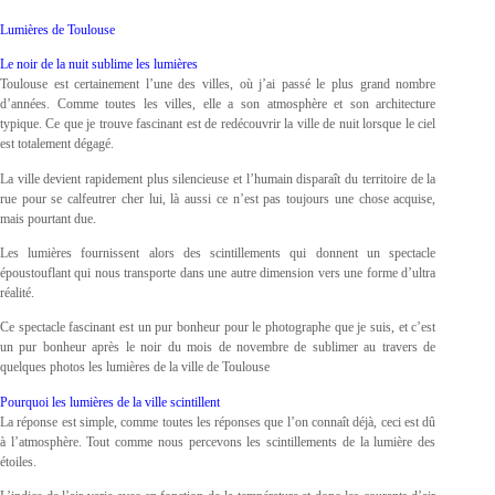
Lumières de Toulouse
Le noir de la nuit sublime les lumières
Toulouse est certainement l’une des villes, où j’ai passé le plus grand nombre
d’années. Comme toutes les villes, elle a son atmosphère et son architecture
typique. Ce que je trouve fascinant est de redécouvrir la ville de nuit lorsque le ciel
est totalement dégagé.
La ville devient rapidement plus silencieuse et l’humain disparaît du territoire de la
rue pour se calfeutrer cher lui, là aussi ce n’est pas toujours une chose acquise,
mais pourtant due.
Les lumières fournissent alors des scintillements qui donnent un spectacle
époustouflant qui nous transporte dans une autre dimension vers une forme d’ultra
réalité.
Ce spectacle fascinant est un pur bonheur pour le photographe que je suis, et c’est
un pur bonheur après le noir du mois de novembre de sublimer au travers de
quelques photos les lumières de la ville de Toulouse
Pourquoi les lumières de la ville scintillent
La réponse est simple, comme toutes les réponses que l’on connaît déjà, ceci est dû
à l’atmosphère. Tout comme nous percevons les scintillements de la lumière des
étoiles.