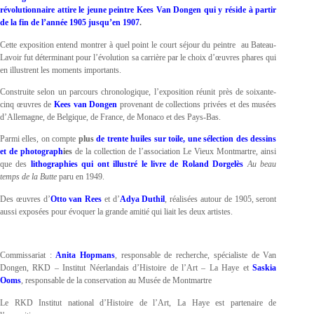
révolutionnaire attire le jeune peintre Kees Van Dongen qui y réside à partir
de la fin de l’année 1905 jusqu’en 1907
.
Cette exposition entend montrer à quel point le court séjour du peintre au Bateau-
Lavoir fut déterminant pour l’évolution sa carrière par le choix d’œuvres phares qui
en illustrent les moments importants.
Construite selon un parcours chronologique, l’exposition réunit près de soixante-
cinq œuvres de
Kees van Dongen
provenant de collections privées et des musées
d’Allemagne, de Belgique, de France, de Monaco et des Pays-Bas.
Parmi elles, on compte
plus
de trente huiles sur toile, une sélection des dessins
et de photograph
ies
de la collection de l’association Le Vieux Montmartre, ainsi
que des
lithographies qui ont illustré le livre de Roland Dorgelès
Au beau
temps de la Butte
paru en 1949.
Des œuvres d’
Otto van Rees
et d’
Adya Duthil
, réalisées autour de 1905, seront
aussi exposées pour évoquer la grande amitié qui liait les deux artistes.
Commissariat :
Anita Hopmans
, responsable de recherche, spécialiste de Van
Dongen, RKD – Institut Néerlandais d’Histoire de l’Art – La Haye et
Saskia
Ooms
, responsable de la conservation au Musée de Montmartre
Le RKD Institut national d’Histoire de l’Art, La Haye est partenaire de