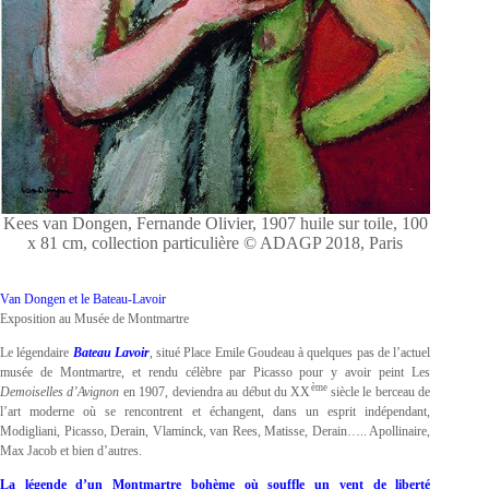
Kees van Dongen, Fernande Olivier, 1907 huile sur toile, 100
x 81 cm, collection particulière © ADAGP 2018, Paris
Van Dongen et le Bateau-Lavoir
Exposition au Musée de Montmartre
Le légendaire
Bateau Lavoir
, situé Place Emile Goudeau à quelques pas de l’actuel
musée de Montmartre, et rendu célèbre par Picasso pour y avoir peint Les
ème
Demoiselles d’Avignon
en 1907, deviendra au début du XX
siècle le berceau de
l’art moderne où se rencontrent et échangent, dans un esprit indépendant,
Modigliani, Picasso, Derain, Vlaminck, van Rees, Matisse, Derain….. Apollinaire,
Max Jacob et bien d’autres.
La légende d’un Montmartre bohème où souffle un vent de liberté