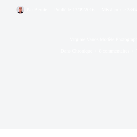
Par
Bernie
Publié le
13/09/2016
Mis à jour le
28/0
Virginie Vanos Modèle Photograph
Dans
Chronique
8 commentaires