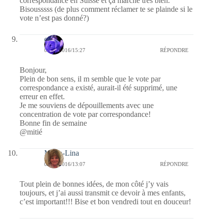
correspondance en Suisse et ça marche très bien.
Bisousssss (de plus comment réclamer te se plainde si le
vote n’est pas donné?)
covix
05/02/2016/15:27
RÉPONDRE
Bonjour,
Plein de bon sens, il m semble que le vote par
correspondance a existé, aurait-il été supprimé, une
erreur en effet.
Je me souviens de dépouillements avec une
concentration de vote par correspondance!
Bonne fin de semaine
@mitié
Maria-Lina
05/02/2016/13:07
RÉPONDRE
Tout plein de bonnes idées, de mon côté j’y vais
toujours, et j’ai aussi transmit ce devoir à mes enfants,
c’est important!!! Bise et bon vendredi tout en douceur!