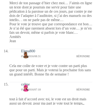
Merci de ton passage d’hier chez moi… J’aimis en ligne
un texte dont je pourrais me servir pour faire une
pédication à la paroisse un de ces jours, par contre je me
dois de l’adapter à l’auditoire, si j’ai des manuels ou des
intello.. . on ne parle pas de même…
Pour le vote je trouve que par correspondance est bon…
Je n’ai été que rarement absent lors d’un vote… je m’en
fais un devoir, même si parfois je vote blanc…
Amitiés
Jean
Elena800
05/02/2016/08:31
RÉPONDRE
Cela me coûte de voter et je vote contre un parti plus
que pour un parti. Mais je voterai la prochaine fois sans
un grand intérêt. Bonne fin de semaine !
celine
05/02/2016/07:18
RÉPONDRE
tout à fait d’accord avec toi, le vote est un droit mais
aussi un devoir. pour ma part je vote tout le temps,,