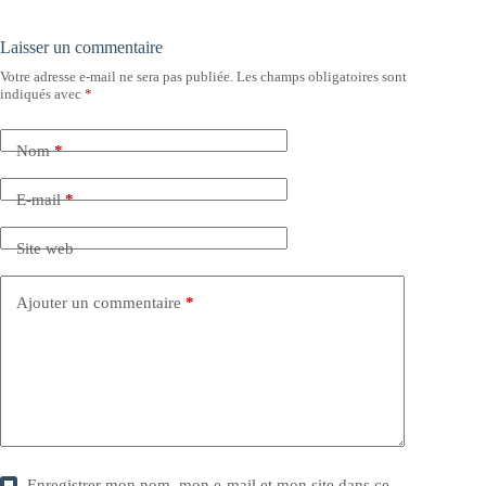
Laisser un commentaire
Votre adresse e-mail ne sera pas publiée.
Les champs obligatoires sont
indiqués avec
*
Nom
*
E-mail
*
Site web
Ajouter un commentaire
*
Enregistrer mon nom, mon e-mail et mon site dans ce