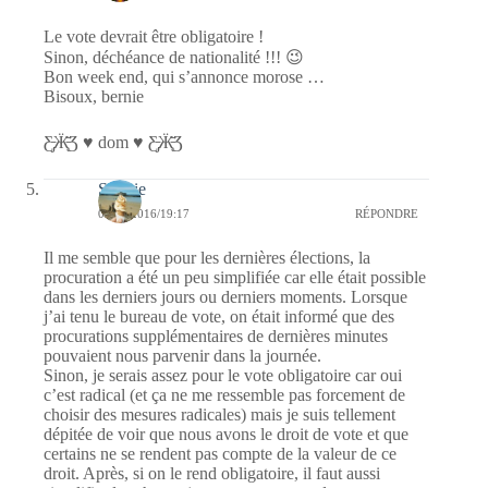
Le vote devrait être obligatoire !
Sinon, déchéance de nationalité !!! 😉
Bon week end, qui s’annonce morose …
Bisoux, bernie
Ƹ̵̡Ӝ̵̨̄Ʒ ♥ dom ♥ Ƹ̵̡Ӝ̵̨̄Ʒ
Sophie
05/02/2016/19:17
RÉPONDRE
Il me semble que pour les dernières élections, la
procuration a été un peu simplifiée car elle était possible
dans les derniers jours ou derniers moments. Lorsque
j’ai tenu le bureau de vote, on était informé que des
procurations supplémentaires de dernières minutes
pouvaient nous parvenir dans la journée.
Sinon, je serais assez pour le vote obligatoire car oui
c’est radical (et ça ne me ressemble pas forcement de
choisir des mesures radicales) mais je suis tellement
dépitée de voir que nous avons le droit de vote et que
certains ne se rendent pas compte de la valeur de ce
droit. Après, si on le rend obligatoire, il faut aussi