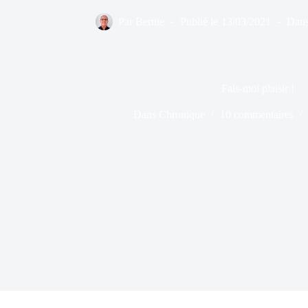
Par
Bernie
Publié le
13/03/2021
Dan
Fais-moi plaisir !
Dans
Chronique
10 commentaires