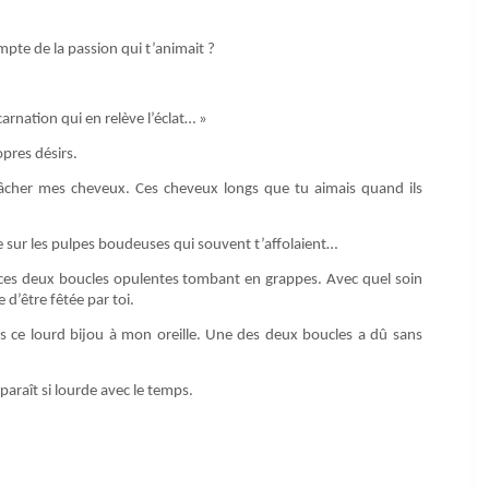
ompte de la passion qui t’animait ?
carnation qui en relève l’éclat… »
opres désirs.
âcher mes cheveux. Ces cheveux longs que tu aimais quand ils
e sur les pulpes boudeuses qui souvent t’affolaient…
e ces deux boucles opulentes tombant en grappes. Avec quel soin
d’être fêtée par toi.
mps ce lourd bijou à mon oreille. Une des deux boucles a dû sans
paraît si lourde avec le temps.