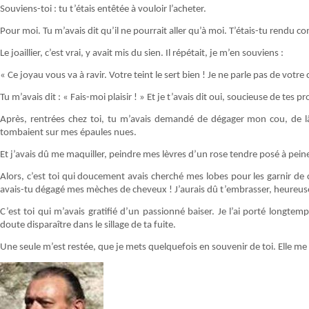
Souviens-toi : tu t’étais entêtée à vouloir l’acheter.
Pour moi. Tu m’avais dit qu’il ne pourrait aller qu’à moi. T’étais-tu rendu c
Le joaillier, c’est vrai, y avait mis du sien. Il répétait, je m’en souviens :
« Ce joyau vous va à ravir. Votre teint le sert bien ! Je ne parle pas de votre 
Tu m’avais dit : « Fais-moi plaisir ! » Et je t’avais dit oui, soucieuse de tes pr
Après, rentrées chez toi, tu m’avais demandé de dégager mon cou, de l
tombaient sur mes épaules nues.
Et j’avais dû me maquiller, peindre mes lèvres d’un rose tendre posé à pein
Alors, c’est toi qui doucement avais cherché mes lobes pour les garnir d
avais-tu dégagé mes mèches de cheveux ! J’aurais dû t’embrasser, heureuse 
C’est toi qui m’avais gratifié d’un passionné baiser. Je l’ai porté longte
doute disparaître dans le sillage de ta fuite.
Une seule m’est restée, que je mets quelquefois en souvenir de toi. Elle me 