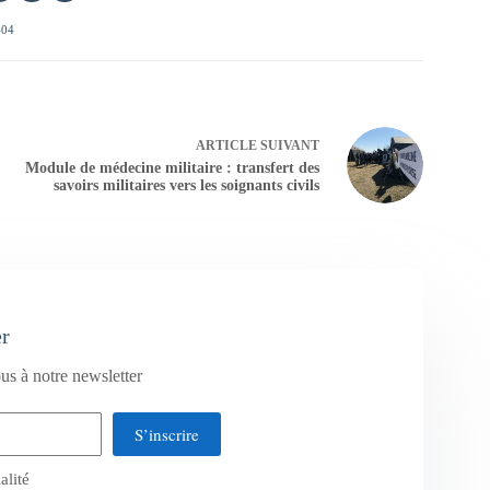
404
ARTICLE
SUIVANT
Module de médecine militaire : transfert des
savoirs militaires vers les soignants civils
er
us à notre newsletter
S’inscrire
alité