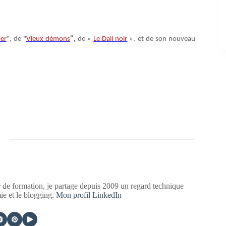
uer
", de "
Vieux démons
",
de «
Le Dali noir
», et de son nouveau
 de formation, je partage depuis 2009 un regard technique
mie et le blogging.
Mon profil LinkedIn