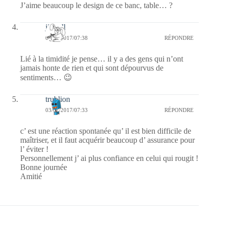
J’aime beaucoup le design de ce banc, table… ?
jill bill
03/07/2017/07:38
RÉPONDRE
Lié à la timidité je pense… il y a des gens qui n’ont
jamais honte de rien et qui sont dépourvus de
sentiments… 😉
trublion
03/07/2017/07:33
RÉPONDRE
c’ est une réaction spontanée qu’ il est bien difficile de
maîtriser, et il faut acquérir beaucoup d’ assurance pour
l’ éviter !
Personnellement j’ ai plus confiance en celui qui rougit !
Bonne journée
Amitié