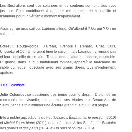
Les illustrations sont très soignées et les couleurs sont choisies avec
justesse. Elles contribuent à apporter cette touche de sensibilité et
d’humour pour un véritable moment d’apaisement.
Assis sur un gros caillou, Lapinou attend. Qu’attend-il ? Ou qui ? On ne
sait pas.
Écureuil, Rouge-gorge, Blaireau, Grenouille, Renard, Chat, Ours,
Chouette et Cerf aimeraient bien le savoir, mais Lapinou ne répond pas
et leur conseille de se taire. Tous attendent alors en silence, ensemble.
Et quand, dans la nuit maintenant tombée, apparaît le marchand de
sable qui troue l’obscurité avec ses grains dorés, tous s’endorment,
apaisés.
Julie Colombet
Julie Colombet
se passionne très jeune pour le dessin. Diplômée en
communication visuelle, elle poursuit ses études aux Beaux-Arts de
SaintÉtienne afin d’affirmer une écriture graphique qui lui est propre.
Elle a publié aux éditions du Petit Lézard
L’Éléphant et le poisson
(2010)
et
Michel l’ours blanc
(2011), et aux éditions Actes Sud Junior
Bestiaire
des grands et des petits
(2014) et
Un ours of course
(2015).