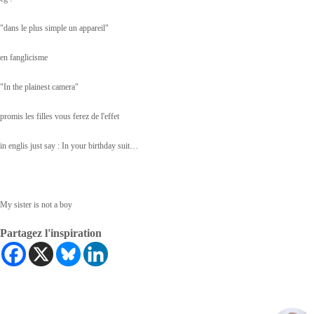
"dans le plus simple un appareil"
en fanglicisme
"In the plainest camera"
promis les filles vous ferez de l'effet
in englis just say : In your birthday suit…
My sister is not a boy
Partagez l'inspiration