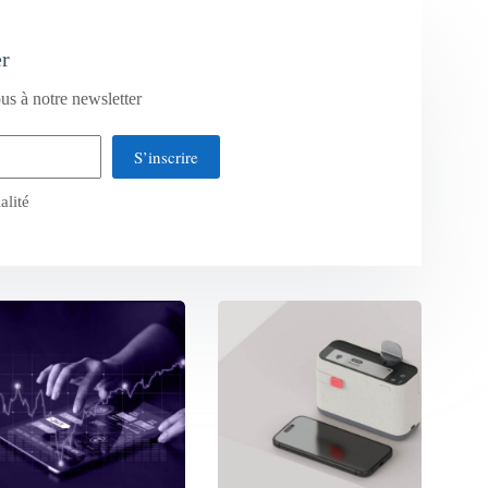
er
us à notre newsletter
S’inscrire
alité