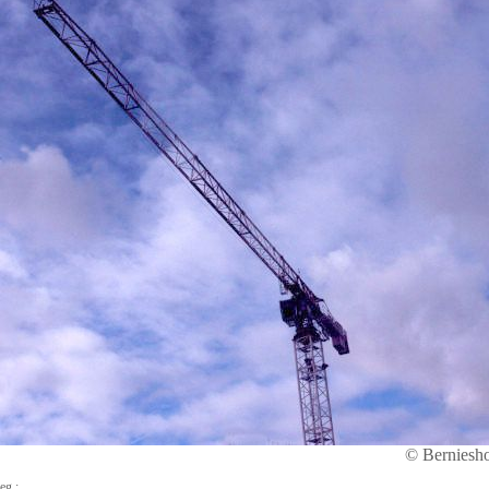
© Berniesh
eg :