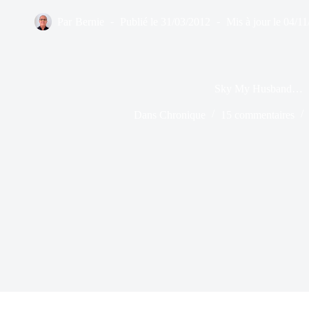
Par
Bernie
Publié le
31/03/2012
Mis à jour le
04/11
Sky My Husband…
Dans
Chronique
15 commentaires