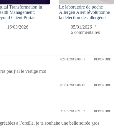
gital Transformation in
Le laboratoire de poche
alth Management:
Allergen Alert révolutionne
yond Client Portals
la détection des allergènes
16/03/2026
05/01/2026
6 commentaires
02/04/2012/09:01
RÉPONDRE
rra pas j’ai le vertige moi
01/04/2012/08:47
RÉPONDRE
31/03/2012/21:52
RÉPONDRE
éables a l’oreille, je te souhaite une belle soirée gros