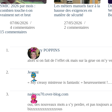
SMIC 2026 par mois :
Les métiers manuels face à la
Di
combien touche-t-on
hausse des exigences en
We
vraiment net et brut
matière de sécurité
Be
07/06/2026
27/05/2026
4 commentaires
2 commentaires
15 commentaires
fabymary POPPINS
alors si on fait de l’effet ok mais sur la grue on m’y ve
Jeanmi
« My creasy mistresse is fantastic » heureusement !…
nadinou70.over-blog.com
oui, des nouveaux mots a s’y perdre, et pas toujours agr
bizzzzzzzzzzzzzzzous