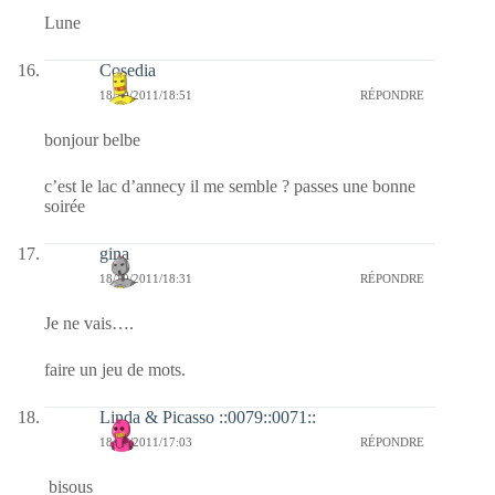
Lune
Cosedia
18/10/2011/18:51
RÉPONDRE
bonjour belbe
c’est le lac d’annecy il me semble ? passes une bonne
soirée
gina
18/10/2011/18:31
RÉPONDRE
Je ne vais….
faire un jeu de mots.
Linda & Picasso ::0079::0071::
18/10/2011/17:03
RÉPONDRE
bisous