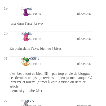
fulgent
18/10/2011/16:42
RÉPONDRE
juste dans l’axe ,bravo
Brigitte
18/10/2011/15:47
RÉPONDRE
En plein dans l’axe, bien vu ! bises
nessa:0091:
18/10/2011/15:17
RÉPONDRE
c’est beau tout ce bleu !!!! pas trop envie de blogguer
ces derniers temps , je reviens un peu ça me manque 🙂
bizzzzz et buzzz (et moi à voir la video du dernier
article
meme si youtube 😉 )
SONYA