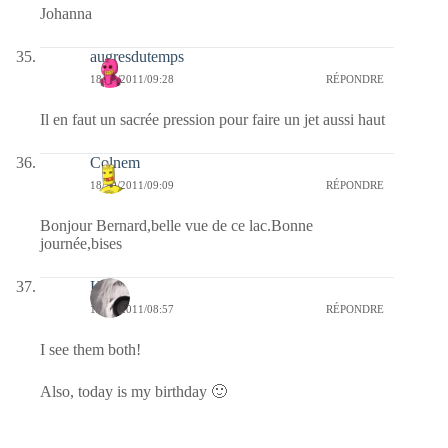
Johanna
augresdutemps
18/10/2011/09:28
RÉPONDRE
Il en faut un sacrée pression pour faire un jet aussi haut
Colnem
18/10/2011/09:09
RÉPONDRE
Bonjour Bernard,belle vue de ce lac.Bonne
journée,bises
Kala
18/10/2011/08:57
RÉPONDRE
I see them both!
Also, today is my birthday 🙂