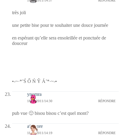
18/10/2011/14:37
RÉPONDRE
très joli
une petite bise pour te souhaiter une douce journée
en espérant qu’elle sera ensoleillée et ponctuée de
douceur
•-~·*’Ś Ő Ń Ŷ Á’*·~-•
ynomra
18/10/2011/14:30
RÉPONDRE
pub vue 🙂 bisou bisou c’est quel mont?
afaurore
18/10/2011/14:19
RÉPONDRE