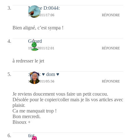
Marine D:0044:
19/10/2011/17:06
RÉPONDRE
Bien aligné, c’est sympa !
Gérard
19/10/2011/12:01
RÉPONDRE
à redresser le jet
:0014: ♥ dom ♥
19/10/2011/05:56
RÉPONDRE
Je reviens doucement vous faire un petit coucou.
Désolée pour le copier/coller mais je lis vos articles avec
plaisir.
Ca me manquait trop !
Bon mercredi.
Bisoux +
tiot