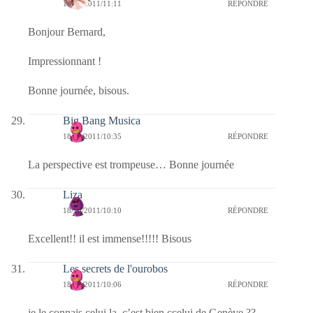
18/10/2011/11:11
RÉPONDRE
Bonjour Bernard,
Impressionnant !
Bonne journée, bisous.
Big Bang Musica
18/10/2011/10:35
RÉPONDRE
La perspective est trompeuse… Bonne journée
Liza
18/10/2011/10:10
RÉPONDRE
Excellent!! il est immense!!!!! Bisous
Les secrets de l'ourobos
18/10/2011/10:06
RÉPONDRE
je le connais celui la, c’est bien ccelui de Genève ??