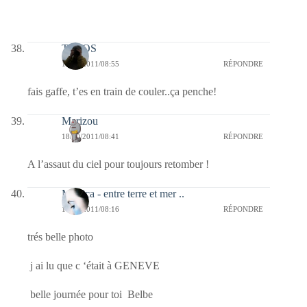
TELOS
18/10/2011/08:55
RÉPONDRE
fais gaffe, t’es en train de couler..ça penche!
Marizou
18/10/2011/08:41
RÉPONDRE
A l’assaut du ciel pour toujours retomber !
Monica - entre terre et mer ..
18/10/2011/08:16
RÉPONDRE
trés belle photo
j ai lu que c ‘était à GENEVE
belle journée pour toi Belbe