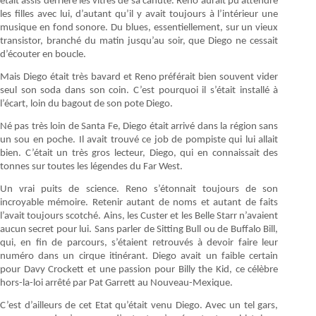
était assis derrière les vitres de sa cahute. Reno aurait pu attendre
les filles avec lui, d’autant qu’il y avait toujours à l’intérieur une
musique en fond sonore. Du blues, essentiellement, sur un vieux
transistor, branché du matin jusqu’au soir, que Diego ne cessait
d’écouter en boucle.
Mais Diego était très bavard et Reno préférait bien souvent vider
seul son soda dans son coin. C’est pourquoi il s’était installé à
l’écart, loin du bagout de son pote Diego.
Né pas très loin de Santa Fe, Diego était arrivé dans la région sans
un sou en poche. Il avait trouvé ce job de pompiste qui lui allait
bien. C’était un très gros lecteur, Diego, qui en connaissait des
tonnes sur toutes les légendes du Far West.
Un vrai puits de science. Reno s’étonnait toujours de son
incroyable mémoire. Retenir autant de noms et autant de faits
l’avait toujours scotché. Ains, les Custer et les Belle Starr n’avaient
aucun secret pour lui. Sans parler de Sitting Bull ou de Buffalo Bill,
qui, en fin de parcours, s’étaient retrouvés à devoir faire leur
numéro dans un cirque itinérant. Diego avait un faible certain
pour Davy Crockett et une passion pour Billy the Kid, ce célèbre
hors-la-loi arrêté par Pat Garrett au Nouveau-Mexique.
C’est d’ailleurs de cet Etat qu’était venu Diego. Avec un tel gars,