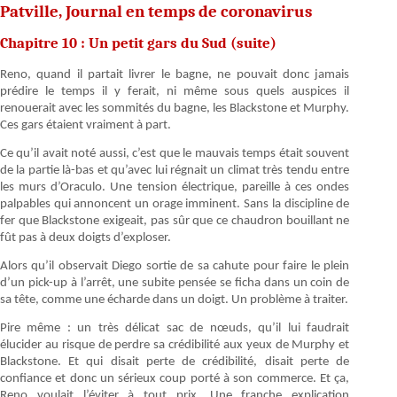
Patville, Journal en temps de coronavirus
Chapitre 10 : Un petit gars du Sud (suite)
Reno, quand il partait livrer le bagne, ne pouvait donc jamais
prédire le temps il y ferait, ni même sous quels auspices il
renouerait avec les sommités du bagne, les Blackstone et Murphy.
Ces gars étaient vraiment à part.
Ce qu’il avait noté aussi, c’est que le mauvais temps était souvent
de la partie là-bas et qu’avec lui régnait un climat très tendu entre
les murs d’Oraculo. Une tension électrique, pareille à ces ondes
palpables qui annoncent un orage imminent. Sans la discipline de
fer que Blackstone exigeait, pas sûr que ce chaudron bouillant ne
fût pas à deux doigts d’exploser.
Alors qu’il observait Diego sortie de sa cahute pour faire le plein
d’un pick-up à l’arrêt, une subite pensée se ficha dans un coin de
sa tête, comme une écharde dans un doigt. Un problème à traiter.
Pire même : un très délicat sac de nœuds, qu’il lui faudrait
élucider au risque de perdre sa crédibilité aux yeux de Murphy et
Blackstone. Et qui disait perte de crédibilité, disait perte de
confiance et donc un sérieux coup porté à son commerce. Et ça,
Reno voulait l’éviter à tout prix. Une franche explication