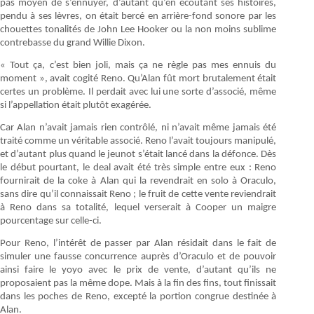
pas moyen de s’ennuyer, d’autant qu’en écoutant ses histoires,
pendu à ses lèvres, on était bercé en arrière-fond sonore par les
chouettes tonalités de John Lee Hooker ou la non moins sublime
contrebasse du grand Willie Dixon.
« Tout ça, c’est bien joli, mais ça ne règle pas mes ennuis du
moment », avait cogité Reno. Qu’Alan fût mort brutalement était
certes un problème. Il perdait avec lui une sorte d’associé, même
si l’appellation était plutôt exagérée.
Car Alan n’avait jamais rien contrôlé, ni n’avait même jamais été
traité comme un véritable associé. Reno l’avait toujours manipulé,
et d’autant plus quand le jeunot s’était lancé dans la défonce. Dès
le début pourtant, le deal avait été très simple entre eux : Reno
fournirait de la coke à Alan qui la revendrait en solo à Oraculo,
sans dire qu’il connaissait Reno ; le fruit de cette vente reviendrait
à Reno dans sa totalité, lequel verserait à Cooper un maigre
pourcentage sur celle-ci.
Pour Reno, l’intérêt de passer par Alan résidait dans le fait de
simuler une fausse concurrence auprès d’Oraculo et de pouvoir
ainsi faire le yoyo avec le prix de vente, d’autant qu’ils ne
proposaient pas la même dope. Mais à la fin des fins, tout finissait
dans les poches de Reno, excepté la portion congrue destinée à
Alan.