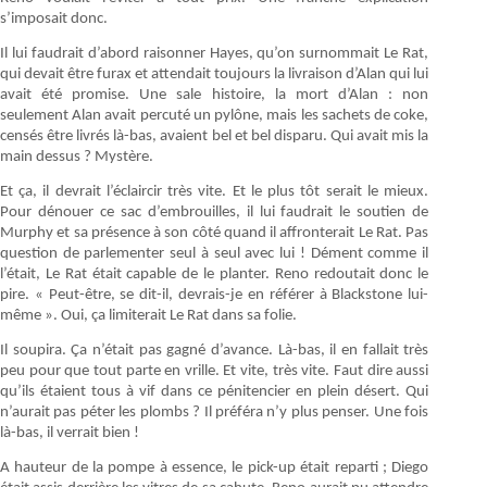
s’imposait donc.
Il lui faudrait d’abord raisonner Hayes, qu’on surnommait Le Rat,
qui devait être furax et attendait toujours la livraison d’Alan qui lui
avait été promise. Une sale histoire, la mort d’Alan : non
seulement Alan avait percuté un pylône, mais les sachets de coke,
censés être livrés là-bas, avaient bel et bel disparu. Qui avait mis la
main dessus ? Mystère.
Et ça, il devrait l’éclaircir très vite. Et le plus tôt serait le mieux.
Pour dénouer ce sac d’embrouilles, il lui faudrait le soutien de
Murphy et sa présence à son côté quand il affronterait Le Rat. Pas
question de parlementer seul à seul avec lui ! Dément comme il
l’était, Le Rat était capable de le planter. Reno redoutait donc le
pire. « Peut-être, se dit-il, devrais-je en référer à Blackstone lui-
même ». Oui, ça limiterait Le Rat dans sa folie.
Il soupira. Ça n’était pas gagné d’avance. Là-bas, il en fallait très
peu pour que tout parte en vrille. Et vite, très vite. Faut dire aussi
qu’ils étaient tous à vif dans ce pénitencier en plein désert. Qui
n’aurait pas péter les plombs ? Il préféra n’y plus penser. Une fois
là-bas, il verrait bien !
A hauteur de la pompe à essence, le pick-up était reparti ; Diego