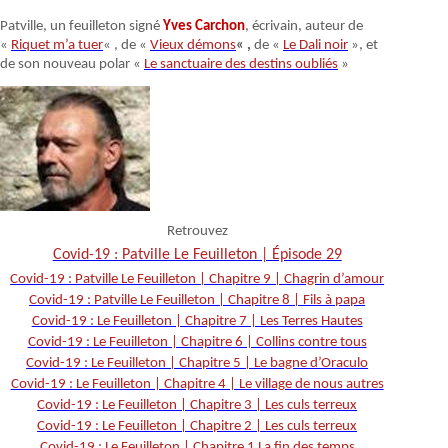
Patville, un feuilleton signé
Yves Carchon
, écrivain, auteur de
«
Riquet m’a tuer
« , de «
Vieux démons
« ,
de «
Le Dali noir
», et
de son nouveau polar «
Le sanctuaire des destins oubliés
»
Retrouvez
Covid-19 : Patville Le Feuilleton | Épisode 29
Covid-19 : Patville Le Feuilleton | Chapitre 9 | Chagrin d’amour
Covid-19 : Patville Le Feuilleton | Chapitre 8 | Fils à papa
Covid-19 : Le Feuilleton | Chapitre 7 | Les Terres Hautes
Covid-19 : Le Feuilleton | Chapitre 6 | Collins contre tous
Covid-19 : Le Feuilleton | Chapitre 5 | Le bagne d’Oraculo
Covid-19 : Le Feuilleton | Chapitre 4 | Le village de nous autres
Covid-19 : Le Feuilleton | Chapitre 3 | Les culs terreux
Covid-19 : Le Feuilleton | Chapitre 2 | Les culs terreux
Covid-19 : Le Feuilleton | Chapitre 1 La fin des temps