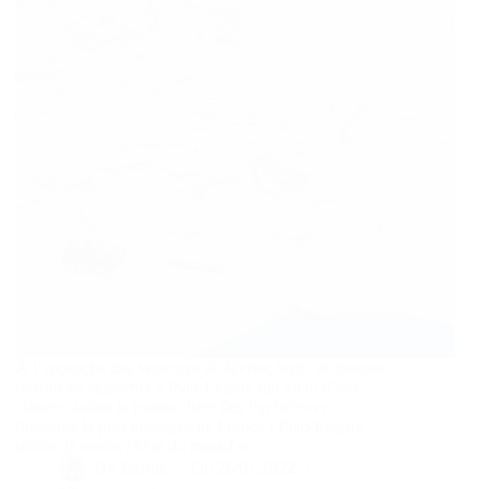
À l’approche des vacances de février, voici de bonnes
raisons de séjourner à Piau-Engaly qui vient d’être
classée station la moins chère des Pyrénées et
troisième la plus enneigée de France ! Piau-Engaly
station la moins chère du massif et…
By
Bernie
On
26/01/2022