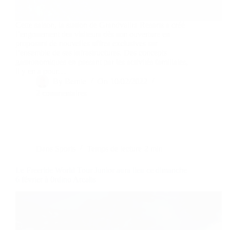
Cette saison, la station de Grandvalira Resorts a créé
l’engouement des visiteurs dès son ouverture en
proposant de nouvelles offres exclusives sur
l’ensemble de ses infrastructures. Des concepts
gastronomiques en passant par les activités familiales,
il y en a pour…
By
Bernie
On
10/02/2022
2 commentaires
Dans
Sports
Temps de lecture
2 min
Le Freeride World Tour Junior aura lieu ce dimanche
6 février à 0rdino Arcalis