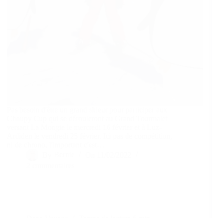
Pas besoin d'être un grand skieur pour participer aux
Choupy Cup qui se dérouleront au Grand Tourmalet
versant La Mongie le mercredi 16 février et à Luz-
Ardiden le vendredi 25 février. Ici pas de compétition,
ni de chrono, l'important c'est…
By
Bernie
On
11/02/2022
2 commentaires