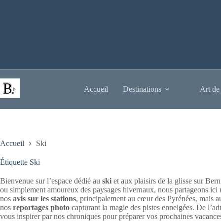
Passer
au
contenu
Accueil
Destinations
Art de
Accueil
Ski
Étiquette
Ski
Bienvenue sur l’espace dédié au
ski
et aux plaisirs de la glisse sur Be
ou simplement amoureux des paysages hivernaux, nous partageons ici n
nos
avis sur les stations
, principalement au cœur des Pyrénées, mais au
nos
reportages photo
capturant la magie des pistes enneigées. De l’adré
vous inspirer par nos chroniques pour préparer vos prochaines vacances 