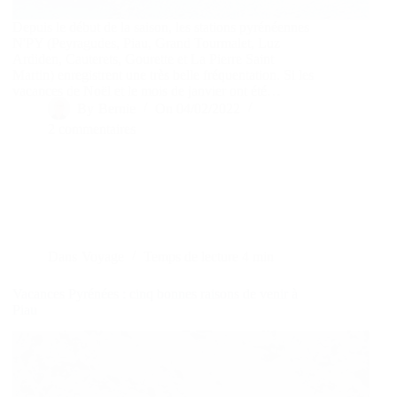
Depuis le début de la saison, les stations pyrénéennes
N'PY (Peyragudes, Piau, Grand Tourmalet, Luz
Ardiden, Cauterets, Gourette et La Pierre Saint
Martin) enregistrent une très belle fréquentation. Si les
vacances de Noël et le mois de janvier ont été…
By
Bernie
On
04/02/2022
2 commentaires
Dans
Voyage
Temps de lecture
4 min
Vacances Pyrénées : cinq bonnes raisons de venir à
Piau