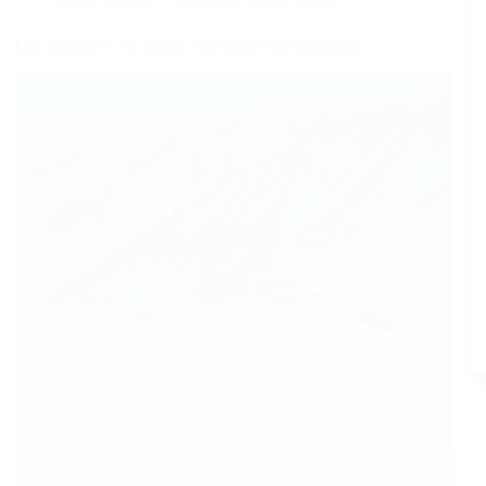
Dans
Voyage
Temps de lecture
6 min
Les stations N’PY prêtes à accueillir les vacanciers