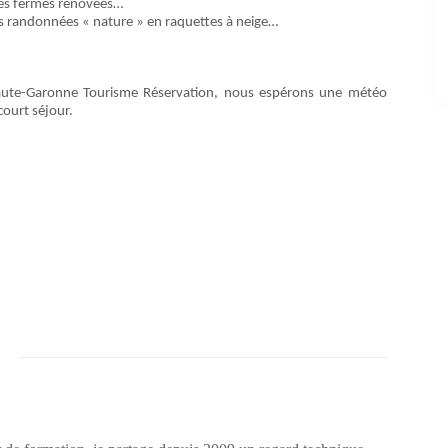
des fermes rénovées…
 des randonnées « nature » en raquettes à neige…
te-Garonne Tourisme Réservation, nous espérons une météo
court séjour.