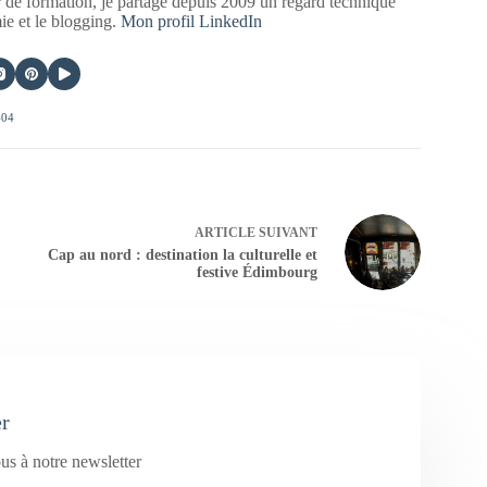
 de formation, je partage depuis 2009 un regard technique
mie et le blogging.
Mon profil LinkedIn
404
ARTICLE
SUIVANT
Cap au nord : destination la culturelle et
festive Édimbourg
er
us à notre newsletter