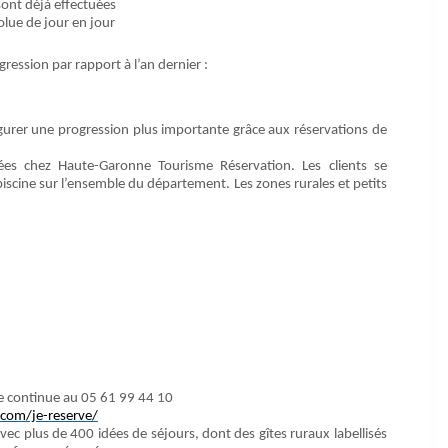
sont déjà effectuées
olue de jour en jour
ession par rapport à l’an dernier :
ugurer une progression plus importante grâce aux réservations de
ées chez Haute-Garonne Tourisme Réservation. Les clients se
 piscine sur l’ensemble du département. Les zones rurales et petits
ée continue au 05 61 99 44 10
com/je-reserve/
 plus de 400 idées de séjours, dont des gîtes ruraux labellisés