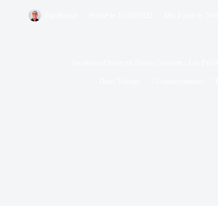
Par
Bernie
Publié le
13/02/2022
Mis à jour le
26/
Vacances d’hiver en Haute-Garonne : Les Pyrén
Dans
Voyage
12 commentaires
T