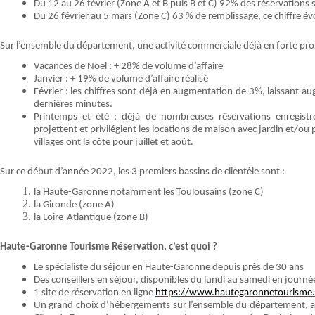
Du 12 au 26 février (Zone A et B puis B et C) 92% des réservations 
Du 26 février au 5 mars (Zone C) 63 % de remplissage, ce chiffre év
Sur l’ensemble du département, une activité commerciale déjà en forte progr
Vacances de Noël : + 28% de volume d’affaire
Janvier : + 19% de volume d’affaire réalisé
Février : les chiffres sont déjà en augmentation de 3%, laissant a
dernières minutes.
Printemps et été : déjà de nombreuses réservations enregistr
projettent et privilégient les locations de maison avec jardin et/ou
villages ont la côte pour juillet et août.
Sur ce début d’année 2022, les 3 premiers bassins de clientèle sont :
la Haute-Garonne notamment les Toulousains (zone C)
la Gironde (zone A)
la Loire-Atlantique (zone B)
Haute-Garonne Tourisme Réservation, c’est quoi ?
Le spécialiste du séjour en Haute-Garonne depuis près de 30 ans
Des conseillers en séjour, disponibles du lundi au samedi en journ
1 site de réservation en ligne
https://www.hautegaronnetourisme.
Un grand choix d’hébergements sur l’ensemble du département, avec