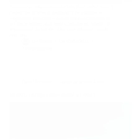
Poursuite du déploiement du Très Haut Débit, mise à
disposition gratuite d’instruments de musique et
« opération séduction » auprès des entrepreneurs de
la France entière pour venir s’installer en Ariège : le
département du sud de l’Occitanie démarre l’année
avec des…
By
Bernie
On
05/02/2021
2 commentaires
Dans
Occitanie
Temps de lecture
4 min
En 2021, l’Ariège avance malgré le Covid !