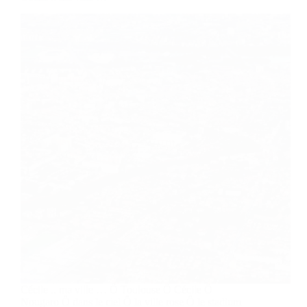
Cécile .. ma ville … Ô Toulouse Ô Cécile Ô
Nougaro Ô dans le ciel Ô la ville rose Ô le stadium