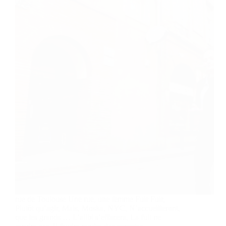
rue de Toulouse Une rue, une femme Fuir Fuir,
Plutôt qu’agir, Mais, Moska, NYC, N’accueilleront,
que les grands … L’alibi s’effacera, La fuit ne