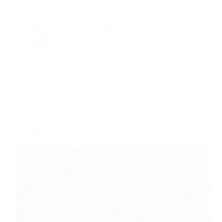
des câbles conducteurs, des câbles de garde et
d’isolateurs. Elle constitue une trace humaine dans le
paysage. Un Fil Au bout des fils Au bout du fil ..
expression … d’un autre temps…
By
Bernie
On
30/08/2012
50 commentaires
Dans
Photos
,
Toulouse
Temps de lecture
0 min
Sauvage piquant