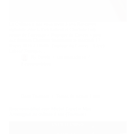
Le Château d’eau vous invite à une Rencontre
signature avec Ulrich Lebeuf et Charlotte Guy
autour de l’ouvrage « Tropique du Cancer » paru
aux éditions Charlotte Sometimes le mercredi 17
février 2016 à 19h00. Tropique du Cancer – Ulrich
Lebeuf Tropique…
By
Bernie
On
06/02/2016
8 commentaires
Dans
Toulouse
Temps de lecture
1 min
Rencontre-débat avec Michel Enrici et Max
Armengaud au château d’eau (Toulouse)