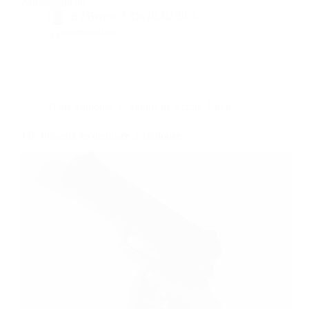
Armengaud au…
By
Bernie
On
05/02/2016
5 commentaires
Dans
Toulouse
Temps de lecture
1 min
J.B. Phoenix en dédicace à Toulouse