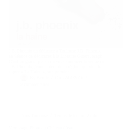
J.B. Phoenix en dédicace à Toulouse J.B. Phoenix
en Séance de dédicaces à la Librairie Gibert Joseph
C’est un grand plaisir de vous annoncer la venue de
J.B. Phoenix, jeune auteur de la région, qui viendra
signer « La Haine », son premier…
By
Bernie
On
22/01/2016
9 commentaires
Dans
Toulouse
Temps de lecture
2 min
Vernissage Photo au Château d’eau