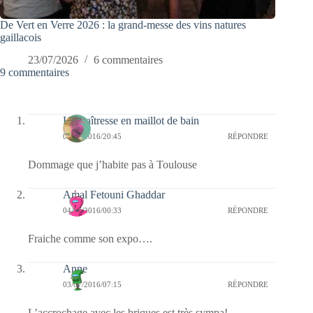
De Vert en Verre 2026 : la grand-messe des vins natures
gaillacois
23/07/2026
6 commentaires
9 commentaires
La maîtresse en maillot de bain
05/07/2016/20:45
RÉPONDRE
Dommage que j’habite pas à Toulouse
Amal Fetouni Ghaddar
04/07/2016/00:33
RÉPONDRE
Fraiche comme son expo….
Anne
03/07/2016/07:15
RÉPONDRE
L’accrochage avec les briques est très sympa!