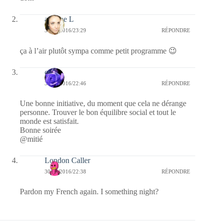
adeline L
30/06/2016/23:29
RÉPONDRE
ça à l’air plutôt sympa comme petit programme 😉
covix
30/06/2016/22:46
RÉPONDRE
Une bonne initiative, du moment que cela ne dérange
personne. Trouver le bon équilibre social et tout le
monde est satisfait.
Bonne soirée
@mitié
London Caller
30/06/2016/22:38
RÉPONDRE
Pardon my French again. I something night?