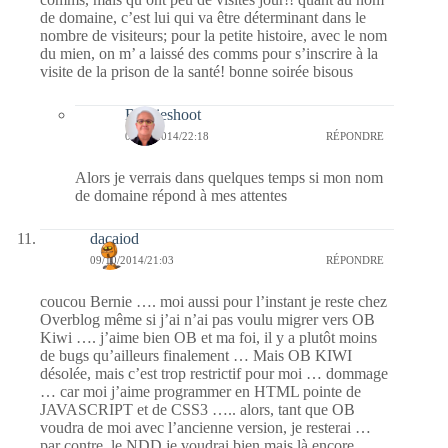
de domaine, c’est lui qui va être déterminant dans le
nombre de visiteurs; pour la petite histoire, avec le nom
du mien, on m’ a laissé des comms pour s’inscrire à la
visite de la prison de la santé! bonne soirée bisous
Bernieshoot
09/10/2014/22:18
RÉPONDRE
Alors je verrais dans quelques temps si mon nom
de domaine répond à mes attentes
dacaiod
09/10/2014/21:03
RÉPONDRE
coucou Bernie …. moi aussi pour l’instant je reste chez
Overblog même si j’ai n’ai pas voulu migrer vers OB
Kiwi …. j’aime bien OB et ma foi, il y a plutôt moins
de bugs qu’ailleurs finalement … Mais OB KIWI
désolée, mais c’est trop restrictif pour moi … dommage
… car moi j’aime programmer en HTML pointe de
JAVASCRIPT et de CSS3 ….. alors, tant que OB
voudra de moi avec l’ancienne version, je resterai …
par contre, le NDD je voudrai bien mais là encore