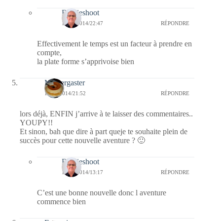
Bernieshoot
16/10/2014/22:47
RÉPONDRE
Effectivement le temps est un facteur à prendre en
compte,
la plate forme s’apprivoise bien
Messergaster
14/10/2014/21:52
RÉPONDRE
lors déjà, ENFIN j’arrive à te laisser des commentaires..
YOUPY!!
Et sinon, bah que dire à part queje te souhaite plein de
succès pour cette nouvelle aventure ? 🙂
Bernieshoot
15/10/2014/13:17
RÉPONDRE
C’est une bonne nouvelle donc l aventure
commence bien