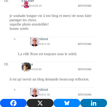
Eki eder
08/10/2014/20:24
RÉPONDRE
je souhaite longue vie à ton blog et merci de nous faire
partager tes choix.
superbe photo ensoleillée!
bonne soirée
Bernieshoot
09/10/2014/11:50
RÉPONDRE
La ville Rose est toujours sous le soleil.
Sabrina
08/10/2014/20:00
RÉPONDRE
il est qu’ouvrir un blog demande beaucoup reflexion.
Bernieshoot
09/10/2014/11:50
RÉPONDRE
absolument et c’est un engagement fort.