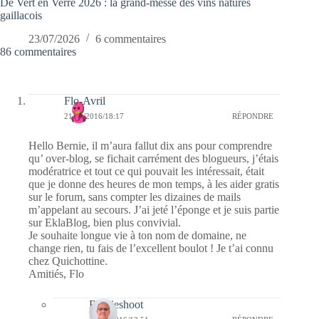
De Vert en Verre 2026 : la grand-messe des vins natures
gaillacois
23/07/2026
6 commentaires
86 commentaires
Flo-Avril
21/01/2016/18:17
RÉPONDRE
Hello Bernie, il m’aura fallut dix ans pour comprendre
qu’ over-blog, se fichait carrément des blogueurs, j’étais
modératrice et tout ce qui pouvait les intéressait, était
que je donne des heures de mon temps, à les aider gratis
sur le forum, sans compter les dizaines de mails
m’appelant au secours. J’ai jeté l’éponge et je suis partie
sur EklaBlog, bien plus convivial.
Je souhaite longue vie à ton nom de domaine, ne
change rien, tu fais de l’excellent boulot ! Je t’ai connu
chez Quichottine.
Amitiés, Flo
Bernieshoot