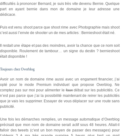
difficultés à prononcer Bernard, je suis très vite devenu Bernie. Quelque
part en ayant bernie dans mon de domaine je leur adresse une
dédicace.
Puis est venu shoot parce que shoot rime avec Photographie mais shoot
c’est aussi l’envie de shooter un de mes articles : Bernieshoot était né.
Il restait une étape et pas des moindres, avoir la chance que ce nom soit
disponible. Roulement de tambour… un signe du destin ? bernieshoot
était disponible !
Toujours chez Overblog
Avoir un nom de domaine rime aussi avec un engament financier, j’ai
opté pour le mode Premium individuel que propose Overblog. Ne
comptez pas sur moi pour alimenter le
faux
débat sur les publicités. Ce
n’est pas parce que j’ai la possibilité maintenant de reirer les publicités
que je vais les supprimer. Essayer de vous déplacer sur une route sans
publicité.
Une fois les démarches remplies, un message automatique d’Overblog
précisait que mon nom de domaine serait actif sous 48 heures. Allait-il
falloir des tweets (c’est un bon moyen de passer des messages) pour
l’obtenir ? A ma très grande surprise 5 heurs plus tard un mail