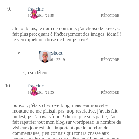
francine
09/10/2014/21:55
RÉPONDRE
ah j oubliais, le nom de domaine, j’ai choisi de payer, ça
fait plus pro; quant à l’hébergement des images, idem!!!
je veux quelque chose de bien,je paye!
Bernieshoot
09/10/2014/22:19
RÉPONDRE
Ça se défend
francine
09/10/2014/21:53
RÉPONDRE
bonsoir, j’étais chez overblog, mais leur nouvelle
mouture ne me plaisait pas, trop restrictive, j’avais fait
un test, je n’arrivais à rien! du coup je suis partie, j’ai
fait rapatrier tout mon blog sur wordpress; le nombre de
visiteurs jour est plus important que le nombre de
commentaires, j’en connais qui font la chasse aux
comms, mais qu ont peu de visites jour!! quant au nom