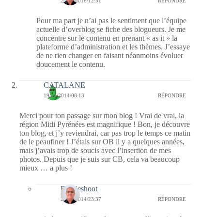
22/01/2016/12:51
RÉPONDRE
Pour ma part je n’ai pas le sentiment que l’équipe
actuelle d’overblog se fiche des blogueurs. Je me
concentre sur le contenu en prenant « as it » la
plateforme d’administration et les thèmes. J’essaye
de ne rien changer en faisant néanmoins évoluer
doucement le contenu.
CATALANE
19/10/2014/08:13
RÉPONDRE
Merci pour ton passage sur mon blog ! Vrai de vrai, la
région Midi Pyrénées est magnifique ! Bon, je découvre
ton blog, et j’y reviendrai, car pas trop le temps ce matin
de le peaufiner ! J’étais sur OB il y a quelques années,
mais j’avais trop de soucis avec l’insertion de mes
photos. Depuis que je suis sur CB, cela va beaucoup
mieux … a plus !
Bernieshoot
25/10/2014/23:37
RÉPONDRE