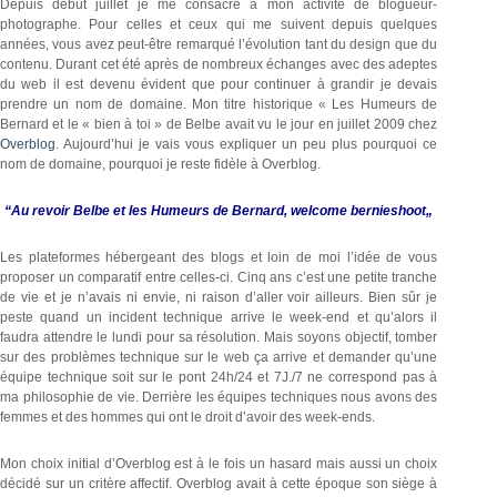
Depuis début juillet je me consacre à mon activité de blogueur-
photographe. Pour celles et ceux qui me suivent depuis quelques
années, vous avez peut-être remarqué l’évolution tant du design que du
contenu. Durant cet été après de nombreux échanges avec des adeptes
du web il est devenu évident que pour continuer à grandir je devais
prendre un nom de domaine. Mon titre historique « Les Humeurs de
Bernard et le « bien à toi » de Belbe avait vu le jour en juillet 2009 chez
Overblog
. Aujourd’hui je vais vous expliquer un peu plus pourquoi ce
nom de domaine, pourquoi je reste fidèle à Overblog.
“Au revoir Belbe et les Humeurs de Bernard, welcome bernieshoot„
Les plateformes hébergeant des blogs et loin de moi l’idée de vous
proposer un comparatif entre celles-ci. Cinq ans c’est une petite tranche
de vie et je n’avais ni envie, ni raison d’aller voir ailleurs. Bien sûr je
peste quand un incident technique arrive le week-end et qu’alors il
faudra attendre le lundi pour sa résolution. Mais soyons objectif, tomber
sur des problèmes technique sur le web ça arrive et demander qu’une
équipe technique soit sur le pont 24h/24 et 7J./7 ne correspond pas à
ma philosophie de vie. Derrière les équipes techniques nous avons des
femmes et des hommes qui ont le droit d’avoir des week-ends.
Mon choix initial d’Overblog est à le fois un hasard mais aussi un choix
décidé sur un critère affectif. Overblog avait à cette époque son siège à