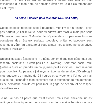
m’indiquait que mon nom de domaine était actif, je dis clairement que
c’est Royal !
“A peine 5 heures pour que mon NDD soit actif„
Quelques petits réglages sont à peaufiner. Mon favicon a disparu, enfin
pas partout, je l’ai retrouvé sous Windows XP/ Mozilla mais pas sous
Chrome ou Windows 7/ Mozilla. Je m’y attendais un peu mais tous les
compteurs des réseaux sociaux :google+, twitter et facebook sont
revenus à zéro (au passage si vous aimez mes articles ne vous privez
pas pour les liker !)
Un petit message à la hotline m’a hélas confirmé que ceci dépendait des
réseaux sociaux et n’était pas lié à Overblog. Sniff mon social rank
(j’étais à 6) va en prendre un coup, mais petit espoir les + sont revenus
pour google+. Au passage j’ai reçu la réponse du service d’Overblog à
mes questions en moins de 24 heures et ce week-end j’ai eu un mail
qualité pour connaître mon sentiment sur le traitement de ma demande.
Cette démarche qualité est pour moi un gage de sérieux et de respect
des utilisateurs.
Je ne l’ai pas dit parce que c’est évident mais mon ancienne url est
redirigé automatiquement vers mon nom de domaine bernieshoot. (ça