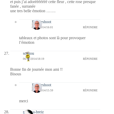
et puis j’ai adorééééééé cette fleur , cette rose presque
fanée , surranée
une tres belle émotion …….
Bernieshoot
07/10/2014/16:01
RÉPONDRE
tableaux et photos sont là pour provoquer
l’émotion
sousou
06/10/2014/18:19
RÉPONDRE
Bonne fin de journée mon ami !!
Bisous
Bernieshoot
07/10/2014/15:59
RÉPONDRE
merci
monica-breiz