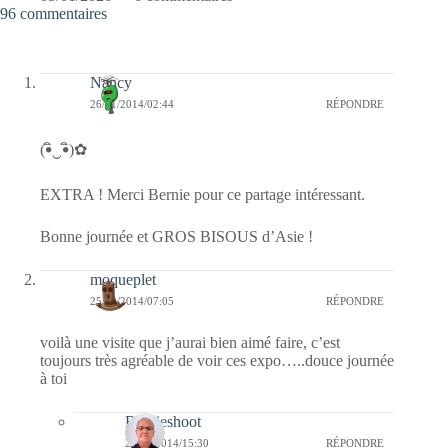
96 commentaires
Nancy
26/11/2014/02:44
RÉPONDRE
(•ิ‿•ิ)✿
EXTRA ! Merci Bernie pour ce partage intéressant.
Bonne journée et GROS BISOUS d’Asie !
moqueplet
25/10/2014/07:05
RÉPONDRE
voilà une visite que j’aurai bien aimé faire, c’est
toujours très agréable de voir ces expo…..douce journée
à toi
Bernieshoot
25/10/2014/15:30
RÉPONDRE