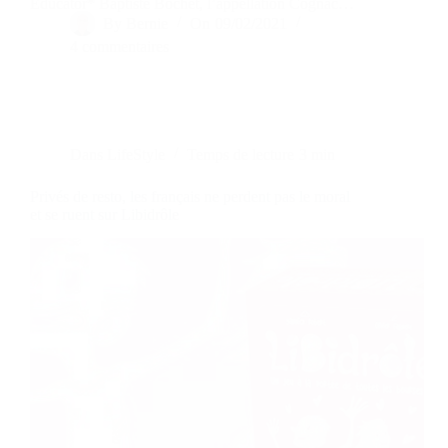
Educator* Baptiste Bochet, l’appellation Cognac…
By
Bernie
On
09/02/2021
4 commentaires
Dans
LifeStyle
Temps de lecture
3 min
Privés de resto, les français ne perdent pas le moral
et se ruent sur Libidrôle