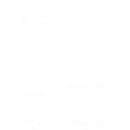
impressionner sa moitié, rien de mieux et de plus
romantique qu’un repas fait maison. Cette année,
Planted…
By
Bernie
On
01/02/2022
18 commentaires
Dans
LifeStyle
Temps de lecture
1 min
La Box Sans Valentin, pour un date avec soi-même