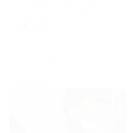
Saint-Valentin (60 euros / personnes) qui vient d’être
posté sur l’Instagram du Chef David Gallienne (1* et
Top Chef 2020). Photo : Copyright : Marie
Gallienne Vercruysse St Valentin :…
By
Bernie
On
08/02/2021
4 commentaires
Dans
Gastronomie
Temps de lecture
2 min
Saint-Valentin : Un cadeau pour tous les passionnés
de café avec Breville !