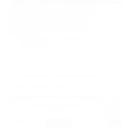
Pour la Saint-Valentin, Accor dévoile une sélection
de trois hôtels au cœur des Alpes pour passer un
doux moment accompagné de sa moitié. Quoi de
mieux que le charme authentique des villages
savoyards, l’ambiance cocooning d’un feu de
cheminée et…
By
Bernie
On
11/12/2021
2 commentaires
Dans
LifeStyle
Temps de lecture
16 min
Le COVID-19 booste-t-il l’usage de Sextoys ?