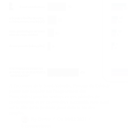
A l'occasion de la Saint-Valentin, Passage du Désir.fr
publie une enquête sur l'engouement des
Français(es) pour les sextoys en ces périodes de
confinements et de couvre-feux successifs mais aussi
sur le rôle qu'ils peuvent jouer dans la vie des
couples…
By
Bernie
On
10/02/2021
6 commentaires