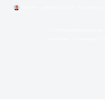
Par
Bernie
Publié le
23/01/2022
Mis à jour le
21/
La Box Sans Valentin, pour un date
Dans
LifeStyle
8 commentaires
T