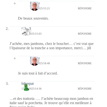
Bernie
19/03/2025/15:21
RÉPONDRE
De beaux souvenirs.
jill bill
17/03/2025/15:03
RÉPONDRE
J’achète, mes jambons, chez le boucher… c’est vrai que
l’épaisseur de la tranche a son importance, merci… jill
Bernie
17/03/2025/18:48
RÉPONDRE
Je suis tout à fait d’accord.
bikerpat
17/03/2025/14:36
RÉPONDRE
…et des trattoria …. J’achète beaucoup mon jambon en
italie sauf la porchetta. Je trouve qu’elle est meilleure à