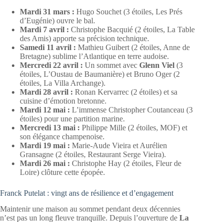
Mardi 31 mars :
Hugo Souchet (3 étoiles, Les Prés
d’Eugénie) ouvre le bal.
Mardi 7 avril :
Christophe Bacquié (2 étoiles, La Table
des Amis) apporte sa précision technique.
Samedi 11 avril :
Mathieu Guibert (2 étoiles, Anne de
Bretagne) sublime l’Atlantique en terre audoise.
Mercredi 22 avril :
Un sommet avec
Glenn Viel
(3
étoiles, L’Oustau de Baumanière) et Bruno Oger (2
étoiles, La Villa Archange).
Mardi 28 avril :
Ronan Kervarrec (2 étoiles) et sa
cuisine d’émotion bretonne.
Mardi 12 mai :
L’immense Christopher Coutanceau (3
étoiles) pour une partition marine.
Mercredi 13 mai :
Philippe Mille (2 étoiles, MOF) et
son élégance champenoise.
Mardi 19 mai :
Marie-Aude Vieira et Aurélien
Gransagne (2 étoiles, Restaurant Serge Vieira).
Mardi 26 mai :
Christophe Hay (2 étoiles, Fleur de
Loire) clôture cette épopée.
Franck Putelat : vingt ans de résilience et d’engagement
Maintenir une maison au sommet pendant deux décennies
n’est pas un long fleuve tranquille. Depuis l’ouverture de
La