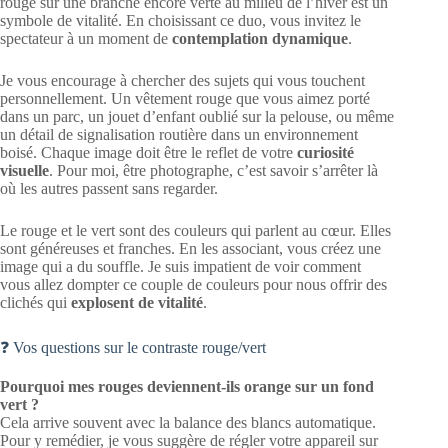
rouge sur une branche encore verte au milieu de l’hiver est un
symbole de vitalité. En choisissant ce duo, vous invitez le
spectateur à un moment de
contemplation dynamique
.
Je vous encourage à chercher des sujets qui vous touchent
personnellement. Un vêtement rouge que vous aimez porté
dans un parc, un jouet d’enfant oublié sur la pelouse, ou même
un détail de signalisation routière dans un environnement
boisé. Chaque image doit être le reflet de votre
curiosité
visuelle
. Pour moi, être photographe, c’est savoir s’arrêter là
où les autres passent sans regarder.
Le rouge et le vert sont des couleurs qui parlent au cœur. Elles
sont généreuses et franches. En les associant, vous créez une
image qui a du souffle. Je suis impatient de voir comment
vous allez dompter ce couple de couleurs pour nous offrir des
clichés qui
explosent de vitalité
.
❓ Vos questions sur le contraste rouge/vert
Pourquoi mes rouges deviennent-ils orange sur un fond
vert ?
Cela arrive souvent avec la balance des blancs automatique.
Pour y remédier, je vous suggère de régler votre appareil sur