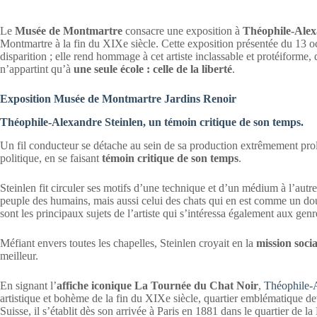
Le
Musée de Montmartre
consacre une exposition à
Théophile-Alex
Montmartre à la fin du XIXe siècle. Cette exposition présentée du 13 o
disparition ; elle rend hommage à cet artiste inclassable et protéiforme, 
n’appartint qu’à
une seule école : celle de la liberté
.
Exposition Musée de Montmartre Jardins Renoir
Théophile-Alexandre Steinlen, un témoin critique de son temps.
Un fil conducteur se détache au sein de sa production extrêmement prolifi
politique, en se faisant
témoin critique de son temps
.
Steinlen fit circuler ses motifs d’une technique et d’un médium à l’autre, 
peuple des humains, mais aussi celui des chats qui en est comme un dou
sont les principaux sujets de l’artiste qui s’intéressa également aux genre
Méfiant envers toutes les chapelles, Steinlen croyait en la
mission socia
meilleur.
En signant l’
affiche iconique La Tournée du Chat Noir
,
Théophile-A
artistique et bohème de la fin du XIXe siècle, quartier emblématique 
Suisse, il s’établit dès son arrivée à Paris en 1881 dans le quartier de la