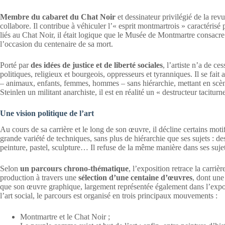
Membre du cabaret du Chat Noir
et dessinateur privilégié de la revu
collabore. Il contribue à véhiculer l’« esprit montmartrois » caractérisé
liés au Chat Noir, il était logique que le Musée de Montmartre consacre
l’occasion du centenaire de sa mort.
Porté par
des idées de justice et de liberté sociales
, l’artiste n’a de ce
politiques, religieux et bourgeois, oppresseurs et tyranniques. Il se fait
– animaux, enfants, femmes, hommes – sans hiérarchie, mettant en scène
Steinlen un militant anarchiste, il est en réalité un « destructeur taciturne
Une vision politique de l’art
Au cours de sa carrière et le long de son œuvre, il décline certains moti
grande variété de techniques, sans plus de hiérarchie que ses sujets : de
peinture, pastel, sculpture… Il refuse de la même manière dans ses sujet
Selon
un parcours chrono-thématique
, l’exposition retrace la carriè
production à travers une
sélection d’une centaine d’œuvres
, dont un
que son œuvre graphique, largement représentée également dans l’exposi
l’art social, le parcours est organisé en trois principaux mouvements :
Montmartre et le Chat Noir ;