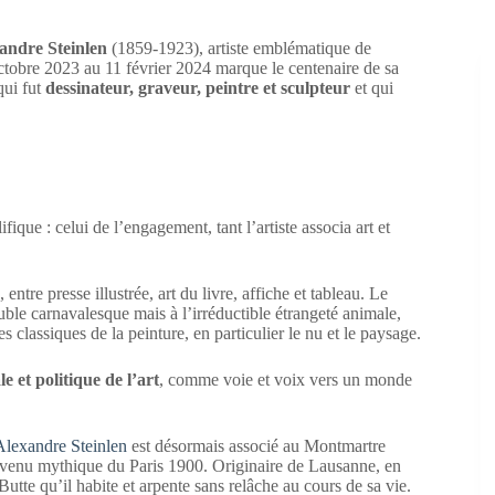
andre Steinlen
(1859-1923), artiste emblématique de
ctobre 2023 au 11 février 2024 marque le centenaire de sa
qui fut
dessinateur, graveur, peintre et sculpteur
et qui
que : celui de l’engagement, tant l’artiste associa art et
entre presse illustrée, art du livre, affiche et tableau. Le
ble carnavalesque mais à l’irréductible étrangeté animale,
s classiques de la peinture, en particulier le nu et le paysage.
le et politique de l’art
, comme voie et voix vers un monde
lexandre Steinlen
est désormais associé au Montmartre
devenu mythique du Paris 1900. Originaire de Lausanne, en
 Butte qu’il habite et arpente sans relâche au cours de sa vie.