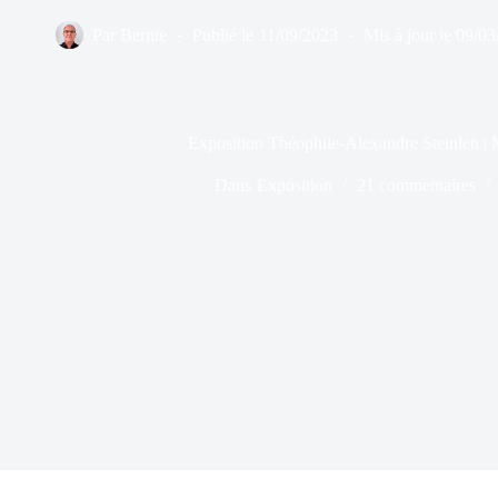
Par
Bernie
Publié le
11/09/2023
Mis à jour le
09/03
Exposition Théophile-Alexandre Steinlen |
Dans
Exposition
21 commentaires