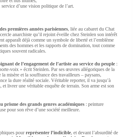
oire et nus intimes,
 service d’une vision politique de l’art.
des premières années parisiennes
, liée au cabaret du Chat
cercle anarchiste qu’il rejoint éveille chez Steinlen son intérêt
ment apparaît déjà comme un symbole de liberté et l’emblème
ements des hommes et les rapports de domination, tout comme
tiques souvent radicales.
ignant de l’engagement de l’artiste au service du peuple
:
orte-voix » écrit Steinlen. Par ses œuvres allégoriques de la
la misère et la souffrance des travailleurs – paysans,
e la dure réalité sociale. Véritable reporter, il va jusqu’à
, et livrer une véritable enquête de terrain. Son arme est son
au prisme des grands genres académiques
: peinture
euse pour son rêve d’une société meilleure.
raphiques pour
représenter l’indicible
, et devant l’absurdité de