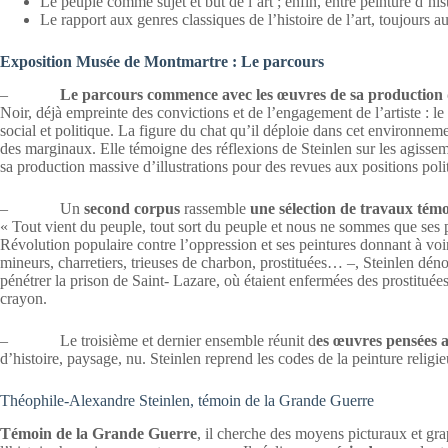
Le peuple comme sujet et but de l’art ; enfin, entre peinture d’hist
Le rapport aux genres classiques de l’histoire de l’art, toujours au
Exposition Musée de Montmartre : Le parcours
–
Le parcours commence avec les œuvres de sa production 
Noir, déjà empreinte des convictions et de l’engagement de l’artiste : le 
social et politique. La figure du chat qu’il déploie dans cet environne
des marginaux. Elle témoigne des réflexions de Steinlen sur les agiss
sa production massive d’illustrations pour des revues aux positions poli
– Un
second corpus
rassemble
une sélection de travaux témo
« Tout vient du peuple, tout sort du peuple et nous ne sommes que ses p
Révolution populaire contre l’oppression et ses peintures donnant à voir 
mineurs, charretiers, trieuses de charbon, prostituées… –, Steinlen dénonc
pénétrer la prison de Saint- Lazare, où étaient enfermées des prostituées
crayon.
– Le troisième et dernier ensemble réunit d
es œuvres pensées 
d’histoire, paysage, nu. Steinlen reprend les codes de la peinture religi
Théophile-Alexandre Steinlen, témoin de la Grande Guerre
Témoin de la Grande Guerre
, il cherche des moyens picturaux et g