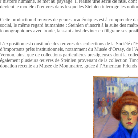
l’histoire humaine, se met au paysage. Il réalise
une série de nus
, dont
devient le modèle d’œuvres dans lesquelles Steinlen interroge les noti
Cette production d’œuvres de genres académiques est à comprendre dan
social, le même regard humaniste : Steinlen s’inscrit à la suite des maître
iconographiques avec ironie, laissant ainsi deviner en filigrane ses
posit
L’exposition est constituée des œuvres des collections de la Société d
d’importants prêts institutionnels, notamment du Musée d’Orsay, de l’
Vernon, ainsi que de collections particulières prestigieuses dont la co
également plusieurs œuvres de Steinlen provenant de la collection Tim
donation récente au Musée de Montmartre, grâce à l’American Friend