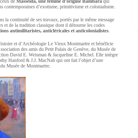
 ceux de
Masséida, une femme d’origine Bambara
qui
ons contemporaines d’exotisme, primitivisme et colonialisme.
s la continuité de ses travaux, portés par le même message
s et de la tradition classique dont il détourne les codes
ions antimilitaristes, anticléricales et anticolonialistes
.
’Histoire et d’Archéologie Le Vieux Montmartre et bénéficie
Association des amis du Petit Palais de Genève, du Musée de
llection David E. Weisman & Jacqueline E. Michel. Elle intègre
othy Hanford & J.J. MacNab qui ont fait l’objet d’une
s du Musée de Montmartre.