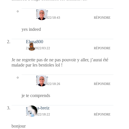
Bernie
24/08/2022/18:43
RÉPONDRE
yes indeed
Elena800
22/08/2022/03:22
RÉPONDRE
Je ne regrette pas de ne pas pouvoir y aller, j’aurai été
malade par les bestioles lol !
Bernie
22/08/2022/18:26
RÉPONDRE
je te comprends
monica-breiz
21/08/2022/18:22
RÉPONDRE
bonjour