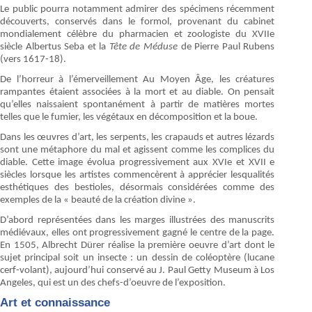
Le public pourra notamment admirer des spécimens récemment
découverts, conservés dans le formol, provenant du cabinet
mondialement célèbre du pharmacien et zoologiste du XVIIe
siècle Albertus Seba et la
Tête de Méduse
de Pierre Paul Rubens
(vers 1617-18).
De l’horreur à l’émerveillement Au Moyen Âge, les créatures
rampantes étaient associées à la mort et au diable. On pensait
qu’elles naissaient spontanément à partir de matières mortes
telles que le fumier, les végétaux en décomposition et la boue.
Dans les œuvres d’art, les serpents, les crapauds et autres lézards
sont une métaphore du mal et agissent comme les complices du
diable. Cette image évolua progressivement aux XVIe et XVII e
siècles lorsque les artistes commencèrent à apprécier lesqualités
esthétiques des bestioles, désormais considérées comme des
exemples de la « beauté de la création divine ».
D’abord représentées dans les marges illustrées des manuscrits
médiévaux, elles ont progressivement gagné le centre de la page.
En 1505, Albrecht Dürer réalise la première oeuvre d’art dont le
sujet principal soit un insecte : un dessin de coléoptère (lucane
cerf-volant), aujourd’hui conservé au J. Paul Getty Museum à Los
Angeles, qui est un des chefs-d’oeuvre de l’exposition.
Art et connaissance