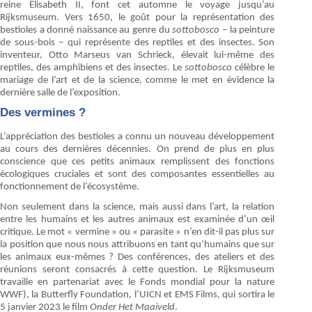
reine Élisabeth II, font cet automne le voyage jusqu’au
Rijksmuseum. Vers 1650, le goût pour la représentation des
bestioles a donné naissance au genre du
sottobosco
– la peinture
de sous-bois – qui représente des reptiles et des insectes. Son
inventeur, Otto Marseus van Schrieck, élevait lui-même des
reptiles, des amphibiens et des insectes. Le
sottobosco
célèbre le
mariage de l’art et de la science, comme le met en évidence la
dernière salle de l’exposition.
Des vermines ?
L’appréciation des bestioles a connu un nouveau développement
au cours des dernières décennies. On prend de plus en plus
conscience que ces petits animaux remplissent des fonctions
écologiques cruciales et sont des composantes essentielles au
fonctionnement de l’écosystème.
Non seulement dans la science, mais aussi dans l’art, la relation
entre les humains et les autres animaux est examinée d’un œil
critique. Le mot « vermine » ou « parasite » n’en dit-il pas plus sur
la position que nous nous attribuons en tant qu’humains que sur
les animaux eux-mêmes ? Des conférences, des ateliers et des
réunions seront consacrés à cette question. Le Rijksmuseum
travaille en partenariat avec le Fonds mondial pour la nature
WWF), la Butterfly Foundation, l’UICN et EMS Films, qui sortira le
5 janvier 2023 le film
Onder Het Maaiveld
.