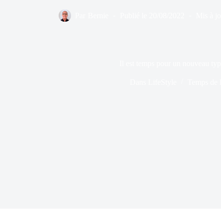
Par
Bernie
Publié le
20/08/2022
Mis à jo
Il est temps pour un nouveau typ
Dans
LifeStyle
Temps de l