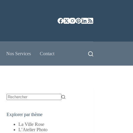
Nos Services
Contact
Aucun
résultat
Explorer par thème
La Ville Rose
L’Atelier Photo