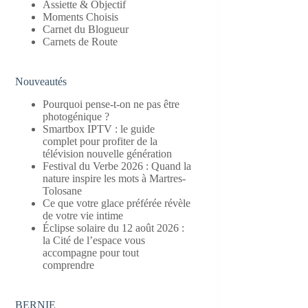
Assiette & Objectif
Moments Choisis
Carnet du Blogueur
Carnets de Route
Nouveautés
Pourquoi pense-t-on ne pas être
photogénique ?
Smartbox IPTV : le guide
complet pour profiter de la
télévision nouvelle génération
Festival du Verbe 2026 : Quand la
nature inspire les mots à Martres-
Tolosane
Ce que votre glace préférée révèle
de votre vie intime
Éclipse solaire du 12 août 2026 :
la Cité de l’espace vous
accompagne pour tout
comprendre
BERNIE