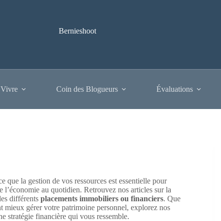
Bernieshoot
 Vivre
Coin des Blogueurs
Évaluations
e que la gestion de vos ressources est essentielle pour
e l’économie au quotidien. Retrouvez nos articles sur la
les différents
placements immobiliers ou financiers
. Que
ent mieux gérer votre patrimoine personnel, explorez nos
ne stratégie financière qui vous ressemble.