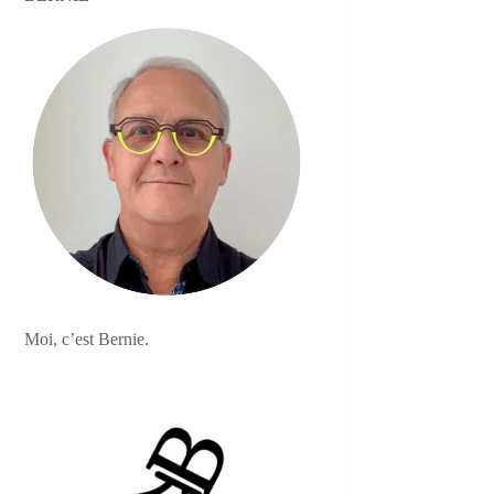
Moi, c’est Bernie.