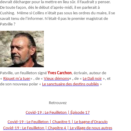
devrait décharger pour la mettre en lieu sûr. Il faudrait y penser.
De toute façon, dès le début d’après-midi, il en parlerait à
Cushing. Même si Collins n’était pas sous les ordres du maire, il se
savait tenu de l’informer. N’était-il pas le premier magistrat de
Patville ?
Patville, un feuilleton signé
Yves Carchon
, écrivain, auteur de
«
Riquet m’a tuer
« , de «
Vieux démons
« ,
de «
Le Dali noir
», et
de son nouveau polar «
Le sanctuaire des destins oubliés
»
Retrouvez
Covid-19 : Le Feuilleton | Épisode 17
Covid-19 : Le Feuilleton | Chapitre 5 | Le bagne d’Oraculo
Covid-19 : Le Feuilleton | Chapitre 4 | Le village de nous autres