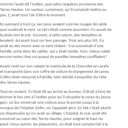
comme l’avait dit l’Indien, que cette cargaison provienne des
Terres Hautes. Un secteur, justement, qu’il comptait mettre au
pas. Ç’avait tout l’air d’être le moment.
En pensant à tout ça, ses yeux avaient suivi les nuages de sable
que soulevait le vent. Le ciel s’était comme assombri. Il y aurait de
la pluie vers le soir. Souvent, à cette saison, des tempêtes se
levaient, écrasant tout sur leur passage. Trois ans plus tôt, il y
avait eu des morts avec ce vent violent : il se souvenait d’une
famille, prise dans les sables, qui y était restée. Non, mieux valait
encore rester chez soi quand de pareilles tempêtes soufflaient !
Ayant noté sur son calepin le matricule de la Chevrolet en carafe
et transporté dans son coffre de voiture le chargement de came,
Collins était retourné à Patville, bien décidé à enquêter du côté
des Terres Hautes.
Tout en roulant, il s’était dit qu’arrivé au bureau, il dirait à Emy de
donner le feu vert à l’Indien pour qu’il récupère le corps du jeune
gars. Le doc enverrait une voiture pour le porter jusqu’à la
morgue de l’hôpital. Enfin, on l’appelait ainsi. En fait c’était plutôt
un dispensaire qu’on avait au village. L’hôpital, le vrai, avait été
construit au cœur des Terres Hautes, pour soigner le haut du
pavé. Nous autres, les péquenots, on était tout compte fait à la