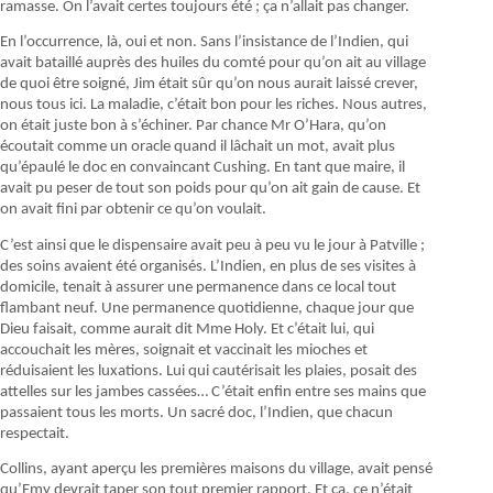
ramasse. On l’avait certes toujours été ; ça n’allait pas changer.
En l’occurrence, là, oui et non. Sans l’insistance de l’Indien, qui
avait bataillé auprès des huiles du comté pour qu’on ait au village
de quoi être soigné, Jim était sûr qu’on nous aurait laissé crever,
nous tous ici. La maladie, c’était bon pour les riches. Nous autres,
on était juste bon à s’échiner. Par chance Mr O’Hara, qu’on
écoutait comme un oracle quand il lâchait un mot, avait plus
qu’épaulé le doc en convaincant Cushing. En tant que maire, il
avait pu peser de tout son poids pour qu’on ait gain de cause. Et
on avait fini par obtenir ce qu’on voulait.
C’est ainsi que le dispensaire avait peu à peu vu le jour à Patville ;
des soins avaient été organisés. L’Indien, en plus de ses visites à
domicile, tenait à assurer une permanence dans ce local tout
flambant neuf. Une permanence quotidienne, chaque jour que
Dieu faisait, comme aurait dit Mme Holy. Et c’était lui, qui
accouchait les mères, soignait et vaccinait les mioches et
réduisaient les luxations. Lui qui cautérisait les plaies, posait des
attelles sur les jambes cassées… C’était enfin entre ses mains que
passaient tous les morts. Un sacré doc, l’Indien, que chacun
respectait.
Collins, ayant aperçu les premières maisons du village, avait pensé
qu’Emy devrait taper son tout premier rapport. Et ça, ce n’était