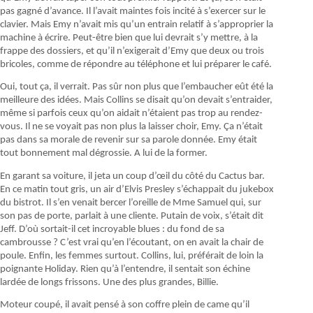
pas gagné d’avance. Il l’avait maintes fois incité à s’exercer sur le
clavier. Mais Emy n’avait mis qu’un entrain relatif à s’approprier la
machine à écrire. Peut-être bien que lui devrait s’y mettre, à la
frappe des dossiers, et qu’il n’exigerait d’Emy que deux ou trois
bricoles, comme de répondre au téléphone et lui préparer le café.
Oui, tout ça, il verrait. Pas sûr non plus que l’embaucher eût été la
meilleure des idées. Mais Collins se disait qu’on devait s’entraider,
même si parfois ceux qu’on aidait n’étaient pas trop au rendez-
vous. Il ne se voyait pas non plus la laisser choir, Emy. Ça n’était
pas dans sa morale de revenir sur sa parole donnée. Emy était
tout bonnement mal dégrossie. A lui de la former.
En garant sa voiture, il jeta un coup d’œil du côté du Cactus bar.
En ce matin tout gris, un air d’Elvis Presley s’échappait du jukebox
du bistrot. Il s’en venait bercer l’oreille de Mme Samuel qui, sur
son pas de porte, parlait à une cliente. Putain de voix, s’était dit
Jeff. D’où sortait-il cet incroyable blues : du fond de sa
cambrousse ? C’est vrai qu’en l’écoutant, on en avait la chair de
poule. Enfin, les femmes surtout. Collins, lui, préférait de loin la
poignante Holiday. Rien qu’à l’entendre, il sentait son échine
lardée de longs frissons. Une des plus grandes, Billie.
Moteur coupé, il avait pensé à son coffre plein de came qu’il