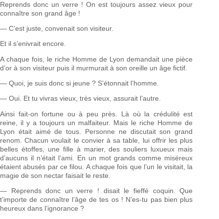
Reprends donc un verre ! On est toujours assez vieux pour
connaître son grand âge !
— C’est juste, convenait son visiteur.
Et il s’enivrait encore.
A chaque fois, le riche Homme de Lyon demandait une pièce
d’or à son visiteur puis il murmurait à son oreille un âge fictif.
— Quoi, je suis donc si jeune ? S’étonnait l’homme.
— Oui. Et tu vivras vieux, très vieux, assurait l’autre.
Ainsi fait-on fortune ou à peu près. Là où la crédulité est
reine, il y a toujours un malfaiteur. Mais le riche Homme de
Lyon était aimé de tous. Personne ne discutait son grand
renom. Chacun voulait le convier à sa table, lui offrir les plus
belles étoffes, une fille à marier, des souliers luxueux mais
d’aucuns il n’était l’ami. En un mot grands comme miséreux
étaient abusés par ce filou. A chaque fois que l’un le visitait, la
magie de son nectar faisait le reste.
— Reprends donc un verre ! disait le fieffé coquin. Que
t’importe de connaître l’âge de tes os ! N’es-tu pas bien plus
heureux dans l’ignorance ?