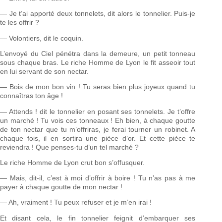
— Je t’ai apporté deux tonnelets, dit alors le tonnelier. Puis-je
te les offrir ?
— Volontiers, dit le coquin.
L’envoyé du Ciel pénétra dans la demeure, un petit tonneau
sous chaque bras. Le riche Homme de Lyon le fit asseoir tout
en lui servant de son nectar.
— Bois de mon bon vin ! Tu seras bien plus joyeux quand tu
connaîtras ton âge !
— Attends ! dit le tonnelier en posant ses tonnelets. Je t’offre
un marché ! Tu vois ces tonneaux ! Eh bien, à chaque goutte
de ton nectar que tu m’offriras, je ferai tourner un robinet. A
chaque fois, il en sortira une pièce d’or. Et cette pièce te
reviendra ! Que penses-tu d’un tel marché ?
Le riche Homme de Lyon crut bon s’offusquer.
— Mais, dit-il, c’est à moi d’offrir à boire ! Tu n’as pas à me
payer à chaque goutte de mon nectar !
— Ah, vraiment ! Tu peux refuser et je m’en irai !
Et disant cela, le fin tonnelier feignit d’embarquer ses