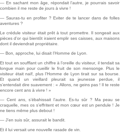
— En sachant mon âge, répondait l’autre, je pourrais savoir
combien il me reste de jours à vivre !
— Sauras-tu en profiter ? Eviter de te lancer dans de folles
aventures ?
Le crédule visiteur était prêt à tout promettre. Il songeait aux
pièces d’or qui bientôt iraient emplir ses caisses, aux maisons
dont il deviendrait propriétaire.
— Bon, approche, lui disait l’Homme de Lyon.
Et tout en soufflant un chiffre à l’oreille du visiteur, il tendait sa
longue main pour cueillir le fruit de son mensonge. Plus le
visiteur était naïf, plus l’Homme de Lyon tirait sur sa bourse.
Et quand un vieillard pleurait sa jeunesse perdue, il
s’entendait dire suavement : « Allons, ne geins pas ! Il te reste
encore cent ans à vivre ! »
— Cent ans, s’ébahissait l’autre. Es-tu sûr ? Ma peau se
craquelle, mes os s’effritent et mon cœur est un pendule ! Je
ne tiens même plus debout !
— J’en suis sûr, assurait le bandit.
Et il lui versait une nouvelle rasade de vin.