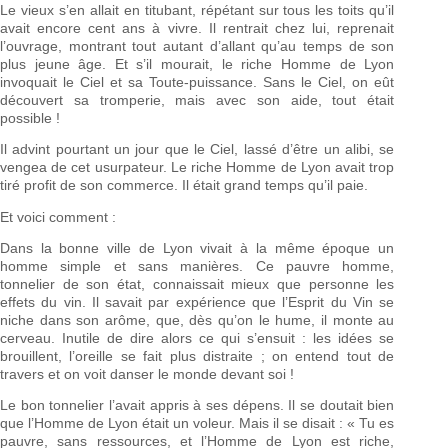
Le vieux s’en allait en titubant, répétant sur tous les toits qu’il
avait encore cent ans à vivre. Il rentrait chez lui, reprenait
l’ouvrage, montrant tout autant d’allant qu’au temps de son
plus jeune âge. Et s’il mourait, le riche Homme de Lyon
invoquait le Ciel et sa Toute-puissance. Sans le Ciel, on eût
découvert sa tromperie, mais avec son aide, tout était
possible !
Il advint pourtant un jour que le Ciel, lassé d’être un alibi, se
vengea de cet usurpateur. Le riche Homme de Lyon avait trop
tiré profit de son commerce. Il était grand temps qu’il paie.
Et voici comment :
Dans la bonne ville de Lyon vivait à la même époque un
homme simple et sans manières. Ce pauvre homme,
tonnelier de son état, connaissait mieux que personne les
effets du vin. Il savait par expérience que l’Esprit du Vin se
niche dans son arôme, que, dès qu’on le hume, il monte au
cerveau. Inutile de dire alors ce qui s’ensuit : les idées se
brouillent, l’oreille se fait plus distraite ; on entend tout de
travers et on voit danser le monde devant soi !
Le bon tonnelier l’avait appris à ses dépens. Il se doutait bien
que l’Homme de Lyon était un voleur. Mais il se disait : « Tu es
pauvre, sans ressources, et l’Homme de Lyon est riche,