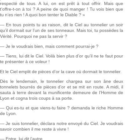
respecté de tous. A lui, on est prêt à tout offrir. Mais que
t’offre-t-on à toi ? A peine de quoi manger ! Tu vois bien que
tu n’es rien ! A quoi bon tenter le Diable ? »
— En tous points tu as raison, dit le Ciel au tonnelier un soir
qu’il dormait sur l’un de ses tonneaux. Mais toi, tu possèdes
la
Vérité.
Pourquoi
ne pas la servir ?
— Je le voudrais bien, mais comment pourrai-je ?
— Tiens, lui dit le Ciel. Voilà bien plus d’or qu’il ne te faut pour
te présenter à ce voleur !
Et le Ciel emplit de pièces d’or la cave où dormait le tonnelier.
Dès le lendemain, le tonnelier chargea sur son âne deux
tonnelets bourrés de pièces d’or et se mit en route. A midi, il
sauta à terre devant la munificente demeure de l’Homme de
Lyon et cogna trois coups à sa porte.
— Qui es-tu et que viens-tu faire ? demanda le riche Homme
de Lyon.
— Je suis tonnelier, déclara notre envoyé du Ciel. Je voudrais
savoir combien il me reste à vivre !
— Entre, lui dit l’autre.