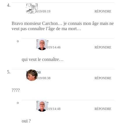
jill bill
06/12/2019/09:19
RÉPONDRE
Bravo monsieur Carchon… je connais mon âge mais ne
veut pas connaître l’âge de ma mort…
Bernie
06/12/2019/14:46
RÉPONDRE
qui veut le connaître…
mamina
06/12/2019/08:38
RÉPONDRE
????
Bernie
06/12/2019/14:48
RÉPONDRE
oui ?