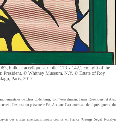
3, huile et acrylique sur toile, 173 x 142,2 cm, gift of the
r, President. © Whitney Museum, N.Y. © Estate of Roy
dagp, Paris, 2017
les monumentales de Claes Oldenburg, Tom Wesselmann, James Rosenquist et Alex
nstein, l’exposition présente le Pop Art dans l’art américain de l’après-guerre, du
couvrir des artistes américains moins connus en France (George Segal, Rosalyn