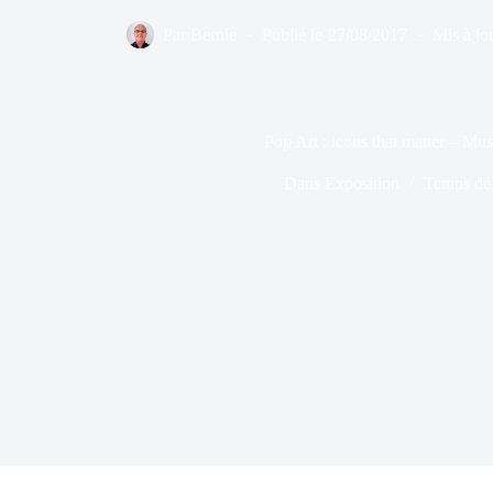
Par
Bernie
Publié le
27/08/2017
Mis à jou
Pop Art : icons that matter – Mus
Dans
Exposition
Temps de 