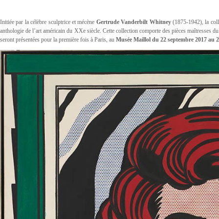
Initiée par la célèbre sculptrice et mécène
Gertrude Vanderbilt Whitney
(1875-1942), la col
anthologie de l’art américain du XXe siècle. Cette collection comporte des pièces maîtresses d
seront présentées pour la première fois à Paris, au
Musée Maillol du 22 septembre 2017 au 2