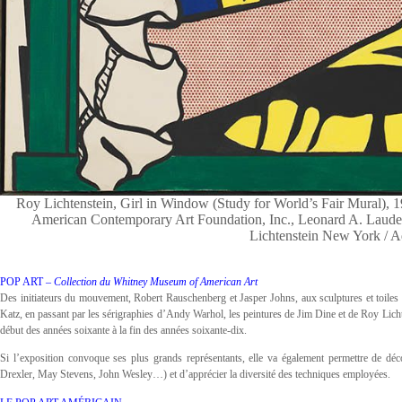
Roy Lichtenstein, Girl in Window (Study for World’s Fair Mural), 196
American Contemporary Art Foundation, Inc., Leonard A. Laude
Lichtenstein New York / A
POP ART –
Collection du Whitney Museum of American Art
Des initiateurs du mouvement, Robert Rauschenberg et Jasper Johns, aux sculptures et toi
Katz, en passant par les sérigraphies d’Andy Warhol, les peintures de Jim Dine et de Roy Lichte
début des années soixante à la fin des années soixante-dix.
Si l’exposition convoque ses plus grands représentants, elle va également permettre de dé
Drexler, May Stevens, John Wesley…) et d’apprécier la diversité des techniques employées.