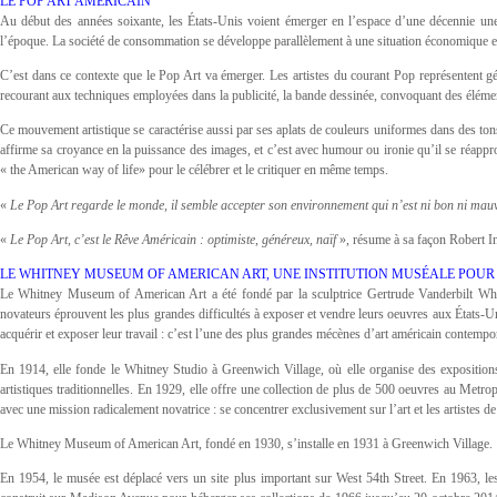
LE POP ART AMÉRICAIN
Au début des années soixante, les États-Unis voient émerger en l’espace d’une décennie une 
l’époque. La société de consommation se développe parallèlement à une situation économique e
C’est dans ce contexte que le Pop Art va émerger. Les artistes du courant Pop représentent gé
recourant aux techniques employées dans la publicité, la bande dessinée, convoquant des élém
Ce mouvement artistique se caractérise aussi par ses aplats de couleurs uniformes dans des tons
affirme sa croyance en la puissance des images, et c’est avec humour ou ironie qu’il se réa
« the American way of life» pour le célébrer et le critiquer en même temps.
«
Le Pop Art regarde le monde, il semble accepter son environnement qui n’est ni bon ni mauva
«
Le Pop Art, c’est le Rêve Américain : optimiste, généreux, naïf
», résume à sa façon Robert I
LE WHITNEY MUSEUM OF AMERICAN ART, UNE INSTITUTION MUSÉALE POUR 
Le Whitney Museum of American Art a été fondé par la sculptrice Gertrude Vanderbilt Whit
novateurs éprouvent les plus grandes difficultés à exposer et vendre leurs oeuvres aux États-
acquérir et exposer leur travail : c’est l’une des plus grandes mécènes d’art américain contemp
En 1914, elle fonde le Whitney Studio à Greenwich Village, où elle organise des expositions 
artistiques traditionnelles. En 1929, elle offre une collection de plus de 500 oeuvres au Metr
avec une mission radicalement novatrice : se concentrer exclusivement sur l’art et les artistes d
Le Whitney Museum of American Art, fondé en 1930, s’installe en 1931 à Greenwich Village.
En 1954, le musée est déplacé vers un site plus important sur West 54th Street. En 1963, le