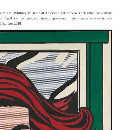
lection du
Whitney Museum of American Art de New York
offre une véritable
u «
Pop Art
». Peintures, sculptures, impressions… une soixantaine de ces œuvres
1 janvier 2018
.