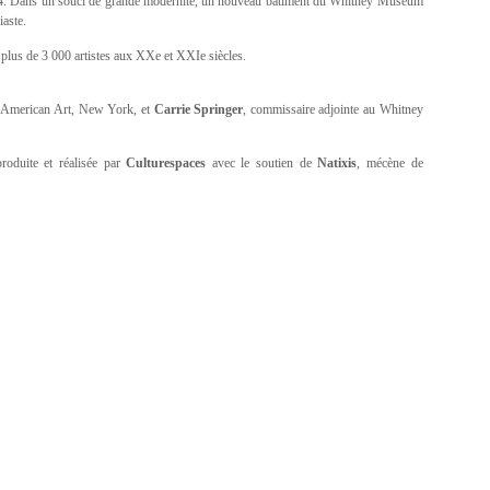
014. Dans un souci de grande modernité, un nouveau bâtiment du Whitney Museum
iaste.
plus de 3 000 artistes aux XXe et XXIe siècles.
f American Art, New York, et
Carrie Springer
, commissaire adjointe au Whitney
roduite et réalisée par
Culturespaces
avec le soutien de
Natixis
, mécène de