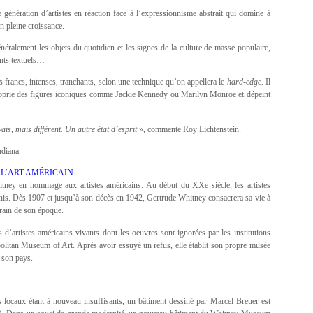
génération d’artistes en réaction face à l’expressionnisme abstrait qui domine à
n pleine croissance.
néralement les objets du quotidien et les signes de la culture de masse populaire,
ents textuels…
 francs, intenses, tranchants, selon une technique qu’on appellera le
hard-edge.
Il
pproprie des figures iconiques comme Jackie Kennedy ou Marilyn Monroe et dépeint
is, mais différent. Un autre état d’esprit
», commente Roy Lichtenstein.
ndiana.
L’ART AMÉRICAIN
ney en hommage aux artistes américains. Au début du XXe siècle, les artistes
Unis. Dès 1907 et jusqu’à son décès en 1942, Gertrude Whitney consacrera sa vie à
orain de son époque.
d’artistes américains vivants dont les oeuvres sont ignorées par les institutions
opolitan Museum of Art. Après avoir essuyé un refus, elle établit son propre musée
e son pays.
s locaux étant à nouveau insuffisants, un bâtiment dessiné par Marcel Breuer est