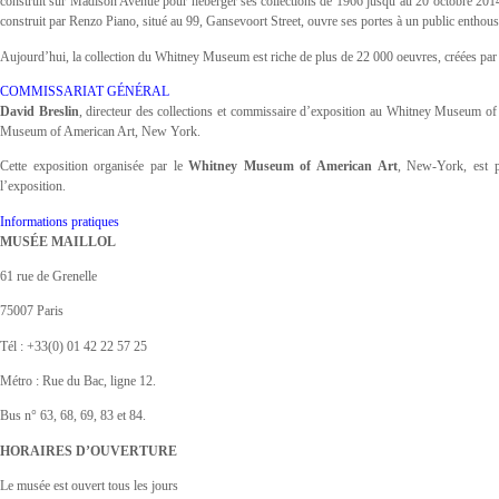
construit sur Madison Avenue pour héberger ses collections de 1966 jusqu’au 20 octobre 2
construit par Renzo Piano, situé au 99, Gansevoort Street, ouvre ses portes à un public enthous
Aujourd’hui, la collection du Whitney Museum est riche de plus de 22 000 oeuvres, créées par 
COMMISSARIAT GÉNÉRAL
David Breslin
, directeur des collections et commissaire d’exposition au Whitney Museum o
Museum of American Art, New York.
Cette exposition organisée par le
Whitney Museum of American Art
, New-York, est p
l’exposition.
Informations pratiques
MUSÉE MAILLOL
61 rue de Grenelle
75007 Paris
Tél : +33(0) 01 42 22 57 25
Métro : Rue du Bac, ligne 12.
Bus n° 63, 68, 69, 83 et 84.
HORAIRES D’OUVERTURE
Le musée est ouvert tous les jours