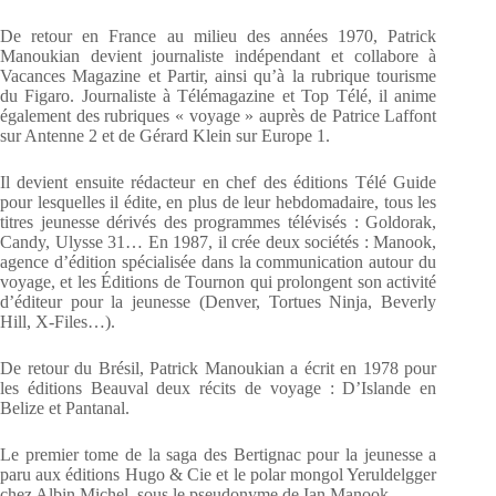
De retour en France au milieu des années 1970, Patrick
Manoukian devient journaliste indépendant et collabore à
Vacances Magazine et Partir, ainsi qu’à la rubrique tourisme
du Figaro. Journaliste à Télémagazine et Top Télé, il anime
également des rubriques « voyage » auprès de Patrice Laffont
sur Antenne 2 et de Gérard Klein sur Europe 1.
Il devient ensuite rédacteur en chef des éditions Télé Guide
pour lesquelles il édite, en plus de leur hebdomadaire, tous les
titres jeunesse dérivés des programmes télévisés : Goldorak,
Candy, Ulysse 31… En 1987, il crée deux sociétés : Manook,
agence d’édition spécialisée dans la communication autour du
voyage, et les Éditions de Tournon qui prolongent son activité
d’éditeur pour la jeunesse (Denver, Tortues Ninja, Beverly
Hill, X-Files…).
De retour du Brésil, Patrick Manoukian a écrit en 1978 pour
les éditions Beauval deux récits de voyage : D’Islande en
Belize et Pantanal.
Le premier tome de la saga des Bertignac pour la jeunesse a
paru aux éditions Hugo & Cie et le polar mongol Yeruldelgger
chez Albin Michel, sous le pseudonyme de Ian Manook.