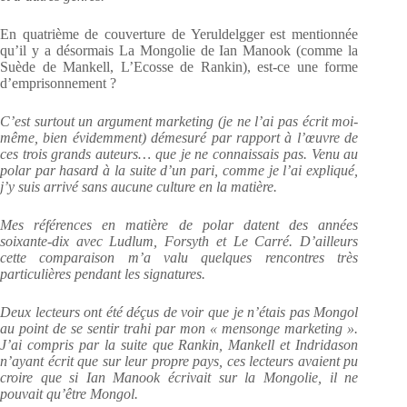
En quatrième de couverture de Yeruldelgger est mentionnée
qu’il y a désormais La Mongolie de Ian Manook (comme la
Suède de Mankell, L’Ecosse de Rankin), est-ce une forme
d’emprisonnement ?
C’est surtout un argument marketing (je ne l’ai pas écrit moi-
même, bien évidemment) démesuré par rapport à l’œuvre de
ces trois grands auteurs… que je ne connaissais pas. Venu au
polar par hasard à la suite d’un pari, comme je l’ai expliqué,
j’y suis arrivé sans aucune culture en la matière.
Mes références en matière de polar datent des années
soixante-dix avec Ludlum, Forsyth et Le Carré. D’ailleurs
cette comparaison m’a valu quelques rencontres très
particulières pendant les signatures.
Deux lecteurs ont été déçus de voir que je n’étais pas Mongol
au point de se sentir trahi par mon « mensonge marketing ».
J’ai compris par la suite que Rankin, Mankell et Indridason
n’ayant écrit que sur leur propre pays, ces lecteurs avaient pu
croire que si Ian Manook écrivait sur la Mongolie, il ne
pouvait qu’être Mongol.