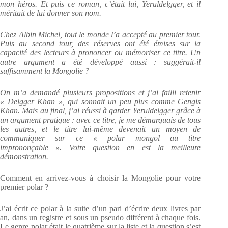
mon héros. Et puis ce roman, c’était lui, Yeruldelgger, et il
méritait de lui donner son nom.
Chez Albin Michel, tout le monde l’a accepté au premier tour.
Puis au second tour, des réserves ont été émises sur la
capacité des lecteurs à prononcer ou mémoriser ce titre. Un
autre argument a été développé aussi : suggérait-il
suffisamment la Mongolie ?
On m’a demandé plusieurs propositions et j’ai failli retenir
« Delgger Khan », qui sonnait un peu plus comme Gengis
Khan. Mais au final, j’ai réussi à garder Yeruldelgger grâce à
un argument pratique : avec ce titre, je me démarquais de tous
les autres, et le titre lui-même devenait un moyen de
communiquer sur ce « polar mongol au titre
imprononçable ». Votre question en est la meilleure
démonstration.
Comment en arrivez-vous à choisir la Mongolie pour votre
premier polar ?
J’ai écrit ce polar à la suite d’un pari d’écrire deux livres par
an, dans un registre et sous un pseudo différent à chaque fois.
Le genre polar était le quatrième sur la liste et la question s’est