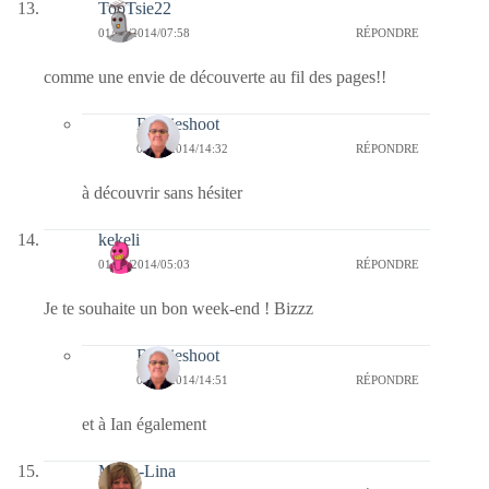
TooTsie22
01/11/2014/07:58
RÉPONDRE
comme une envie de découverte au fil des pages!!
Bernieshoot
02/11/2014/14:32
RÉPONDRE
à découvrir sans hésiter
kekeli
01/11/2014/05:03
RÉPONDRE
Je te souhaite un bon week-end ! Bizzz
Bernieshoot
02/11/2014/14:51
RÉPONDRE
et à Ian également
Maria-Lina