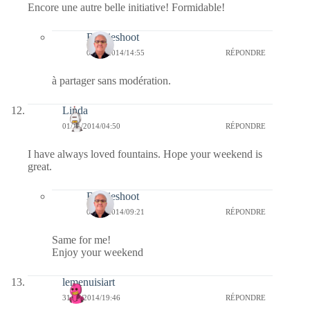
Encore une autre belle initiative! Formidable!
Bernieshoot
02/11/2014/14:55
RÉPONDRE
à partager sans modération.
Linda
01/11/2014/04:50
RÉPONDRE
I have always loved fountains. Hope your weekend is
great.
Bernieshoot
01/11/2014/09:21
RÉPONDRE
Same for me!
Enjoy your weekend
lemenuisiart
31/10/2014/19:46
RÉPONDRE