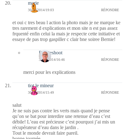
marie
30/10/2014/19:03
RÉPONDRE
et oui c tres beau l action la photo mais je ne marque ke
tres rarement d explications et mon site n est pas assez
frquenté enfin celui la mais je respecte cette initiative et
essaye de pas trop gaspiller c clair bne soiree Bernie!
Bernieshoot
31/10/2014/16:46
RÉPONDRE
merci pour les explications
tiot le mineur
30/10/2014/15:49
RÉPONDRE
salut
Je ne suis pas contre les verts mais quand je pense
qu’on se bat pour interdire une retenue d’eau c’est
débile! L’eau est précieuse c’est pourquoi j’ai mis un
récupérateur d’eau dans le jardin .
Tout le monde devrait faire pareil.
bonne journée