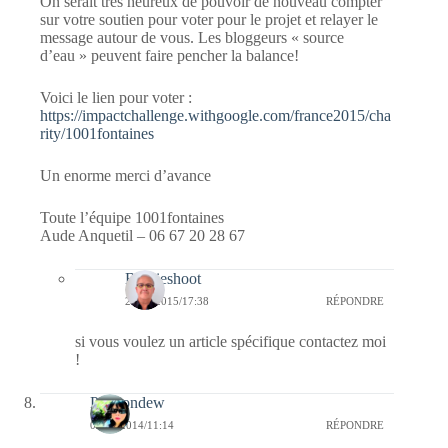
On serait très heureux de pouvoir de nouveau compter
sur votre soutien pour voter pour le projet et relayer le
message autour de vous. Les bloggeurs « source
d’eau » peuvent faire pencher la balance!
Voici le lien pour voter :
https://impactchallenge.withgoogle.com/france2015/cha
rity/1001fontaines
Un enorme merci d’avance
Toute l’équipe 1001fontaines
Aude Anquetil – 06 67 20 28 67
Bernieshoot
20/09/2015/17:38
RÉPONDRE
si vous voulez un article spécifique contactez moi
!
Passiondew
03/11/2014/11:14
RÉPONDRE