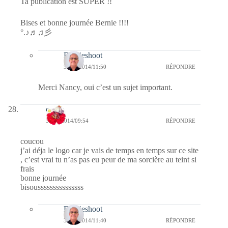
Ta publication est SUPER !!
Bises et bonne journée Bernie !!!!
°.♪♬♫彡
Bernieshoot
31/10/2014/11:50
RÉPONDRE
Merci Nancy, oui c’est un sujet important.
cerise
30/10/2014/09:54
RÉPONDRE
coucou
j’ai déja le logo car je vais de temps en temps sur ce site
, c’est vrai tu n’as pas eu peur de ma sorcière au teint si
frais
bonne journée
bisousssssssssssssss
Bernieshoot
31/10/2014/11:40
RÉPONDRE