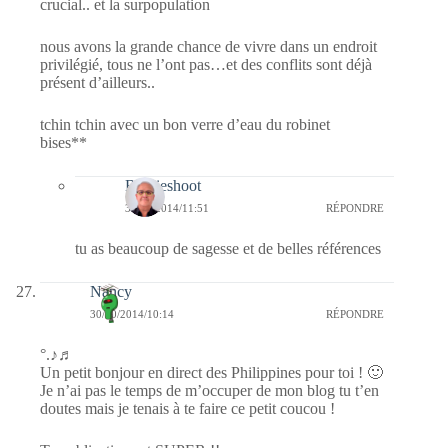
crucial.. et la surpopulation
nous avons la grande chance de vivre dans un endroit
privilégié, tous ne l’ont pas…et des conflits sont déjà
présent d’ailleurs..
tchin tchin avec un bon verre d’eau du robinet
bises**
Bernieshoot
31/10/2014/11:51
RÉPONDRE
tu as beaucoup de sagesse et de belles références
Nancy
30/10/2014/10:14
RÉPONDRE
°.♪♬
Un petit bonjour en direct des Philippines pour toi ! 🙂
Je n’ai pas le temps de m’occuper de mon blog tu t’en
doutes mais je tenais à te faire ce petit coucou !